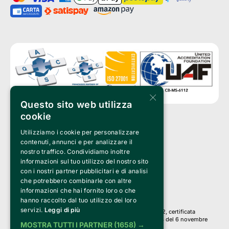
×
Questo sito web utilizza
cookie
Utilizziamo i cookie per personalizzare
Clappit è un marchio di proprietà di:
Bemils Srl 
contenuti, annunci e per analizzare il
a Socio Unico
nostro traffico. Condividiamo inoltre
Via Fosse Ardeatine, 4 -20092 Cinisello Balsamo (MI)
informazioni sul tuo utilizzo del nostro sito
PI 05589050961
con i nostri partner pubblicitari e di analisi
Iscr. C.C.I.A.A. Milano R.E.A. 1833471
© 2010-2025 Bemils Srl - Tutti i diritti riservati
che potrebbero combinarle con altre
informazioni che hai fornito loro o che
Credits: 
hanno raccolto dal tuo utilizzo dei loro
servizi.
Leggi di più
Clappit è basato sulla piattaforma di biglietteria Belive 6.2, certificata
dall’Agenzia delle Entrate con protocollo n. 2025/445474 del 6 novembre
MOSTRA TUTTI I PARTNER
(1658) →
2025.