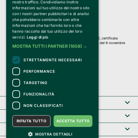
nostro traffico. Condividiamo inoltre
Via Fosse Ardeatine, 4 -20092 Cinisello Balsamo (MI)
informazioni sul tuo utilizzo del nostro sito
PI 05589050961
con i nostri partner pubblicitari e di analisi
Iscr. C.C.I.A.A. Milano R.E.A. 1833471
© 2010-2025 Bemils Srl - Tutti i diritti riservati
che potrebbero combinarle con altre
informazioni che hai fornito loro o che
Credits: 
hanno raccolto dal tuo utilizzo dei loro
servizi.
Leggi di più
Clappit è basato sulla piattaforma di biglietteria Belive 6.2, certificata
dall’Agenzia delle Entrate con protocollo n. 2025/445474 del 6 novembre
MOSTRA TUTTI I PARTNER
(1658) →
2025.
Su Clappit i tuoi acquisti ed i tuoi dati
STRETTAMENTE NECESSARI
sono sicuri e protetti da un certificato SSL
con crittografia a 128 bit.
PERFORMANCE
TARGETING
FUNZIONALITÀ
Clappit
NON CLASSIFICATI
Help center
RIFIUTA TUTTO
ACCETTA TUTTO
Servizi B2B
MOSTRA DETTAGLI