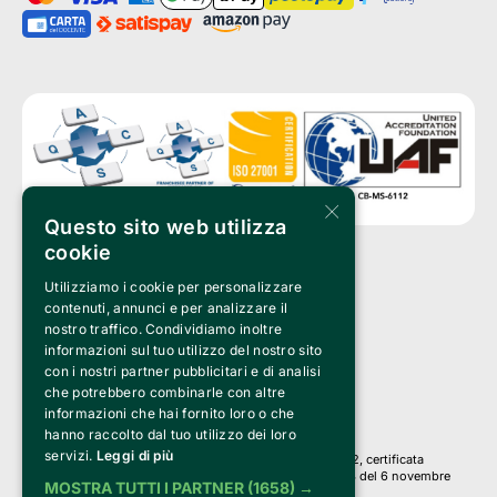
×
Questo sito web utilizza
cookie
Utilizziamo i cookie per personalizzare
Clappit è un marchio di proprietà di:
Bemils Srl 
contenuti, annunci e per analizzare il
a Socio Unico
nostro traffico. Condividiamo inoltre
Via Fosse Ardeatine, 4 -20092 Cinisello Balsamo (MI)
informazioni sul tuo utilizzo del nostro sito
PI 05589050961
con i nostri partner pubblicitari e di analisi
Iscr. C.C.I.A.A. Milano R.E.A. 1833471
© 2010-2025 Bemils Srl - Tutti i diritti riservati
che potrebbero combinarle con altre
informazioni che hai fornito loro o che
Credits: 
hanno raccolto dal tuo utilizzo dei loro
servizi.
Leggi di più
Clappit è basato sulla piattaforma di biglietteria Belive 6.2, certificata
dall’Agenzia delle Entrate con protocollo n. 2025/445474 del 6 novembre
MOSTRA TUTTI I PARTNER
(1658) →
2025.