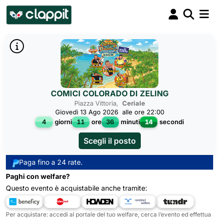
COMICI COLORADO DI ZELING
Piazza Vittoria,
Ceriale
Giovedì 13 Ago 2026
alle ore 22:00
14
4
giorni
11
ore
36
minuti
secondi
Scegli il posto
Paga fino a 24 rate.
Paghi con welfare?
Questo evento è acquistabile anche tramite:
Per acquistare: accedi al portale del tuo welfare, cerca l’evento ed effettua