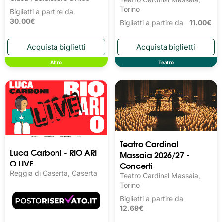
Torino
Biglietti a partire da
30.00€
Biglietti a partire da
11.00€
Altro
Teatro
Teatro Cardinal
Luca Carboni - RIO ARI
Massaia 2026/27 -
O LIVE
Concerti
Reggia di Caserta, Caserta
Teatro Cardinal Massaia,
Torino
Biglietti a partire da
12.69€