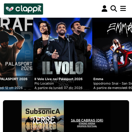
Clappit
biglietteria
Il Volo Live nei Palasport 2026
Emma
Lucio Co
Più Location
Ippodromo Snai - San Siro
Più Loca
A partire da lunedì 07 dic 2026
A partire da mercoledì 09 set 2026
A partir