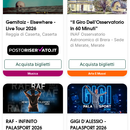
Gemitaiz - Elsewhere -
“Il Giro Dell’Osservatorio
Live Tour 2026
In 60 Minuti”
Reggia di Caserta, Caserta
INAF Osservatorio
Astronomico di Brera - Sede
di Merate, Merate
Musica
Arte E Musei
RAF - INFINITO
GIGI D'ALESSIO -
PALASPORT 2026
PALASPORT 2026