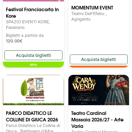
MOMENTUM EVENT
Festival Franciacorta In
Teatro Dell'Efebo ,
Kore
Agrigento
SPAZIO EVENTI KORE,
Passirano
Biglietti a partire da
120.00€
Altro
PARCO DIDATTICO LE
Teatro Cardinal
COLLINE DI GIUCA 2026
Massaia 2026/27 - Arte
Varia
Parco Didattico Le Colline di
Giuca , Baldissero d’Alba
Teatro Cardinal Massaia,