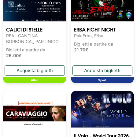
CALICI DI STELLE
ERBA FIGHT NIGHT
REAL CANTINA
PalaErba, Erba
BORBONICA,, PARTINICO
Biglietti a partire da
Biglietti a partire da
21.70€
25.00€
Altro
Sport
Il Volo - World Tour 2026-