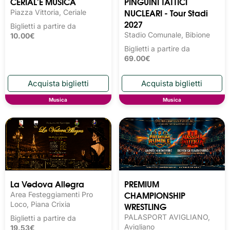
CERIAL'E MUSICA
PINGUINI TATTICI
NUCLEARI - Tour Stadi
Piazza Vittoria, Ceriale
2027
Biglietti a partire da
Stadio Comunale, Bibione
10.00€
Biglietti a partire da
69.00€
Musica
Musica
La Vedova Allegra
PREMIUM
CHAMPIONSHIP
Area Festeggiamenti Pro
Loco, Piana Crixia
WRESTLING
PALASPORT AVIGLIANO,
Biglietti a partire da
Avigliano
19.53€