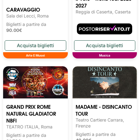
2027
CARAVAGGIO
Reggia di Caserta, Caserta
Sala dei Lecci, Roma
Biglietti a partire da
90.00€
Arte E Musei
Musica
GRAND PRIX ROME
MADAME - DISINCANTO
NATURAL GLADIATOR
TOUR
NBFI
Teatro Cartiere Carrara,
Firenze
TEATRO ITALIA, Roma
Biglietti a partire da
Biglietti a partire da