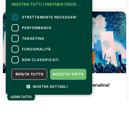
MOSTRA TUTTI I PARTNER
(1658) →
STRETTAMENTE NECESSARI
PERFORMANCE
TARGETING
FUNZIONALITÀ
NON CLASSIFICATI
RIFIUTA TUTTO
ACCETTA TUTTO
GIOVEDÌ 02 LUGLIO 2026
AGRISHOW 2026: tre giorni di pura adrenalina!
MOSTRA DETTAGLI
LEGGI TUTTO