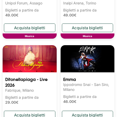
Unipol Forum, Assago
Inalpi Arena, Torino
Biglietti a partire da
Biglietti a partire da
49.00€
49.00€
Musica
Musica
Ditonellapiaga - Live
Emma
2026
Ippodromo Snai - San Siro,
Milano
Fabrique, Milano
Biglietti a partire da
Biglietti a partire da
46.00€
29.00€