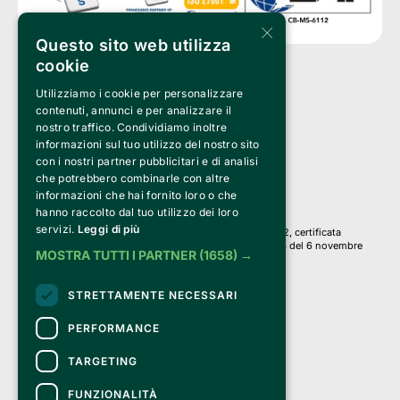
×
Questo sito web utilizza
cookie
Utilizziamo i cookie per personalizzare
Clappit è un marchio di proprietà di:
Bemils Srl 
contenuti, annunci e per analizzare il
a Socio Unico
nostro traffico. Condividiamo inoltre
Via Fosse Ardeatine, 4 -20092 Cinisello Balsamo (MI)
informazioni sul tuo utilizzo del nostro sito
PI 05589050961
con i nostri partner pubblicitari e di analisi
Iscr. C.C.I.A.A. Milano R.E.A. 1833471
© 2010-2025 Bemils Srl - Tutti i diritti riservati
che potrebbero combinarle con altre
informazioni che hai fornito loro o che
Credits: 
hanno raccolto dal tuo utilizzo dei loro
servizi.
Leggi di più
Clappit è basato sulla piattaforma di biglietteria Belive 6.2, certificata
dall’Agenzia delle Entrate con protocollo n. 2025/445474 del 6 novembre
MOSTRA TUTTI I PARTNER
(1658) →
2025.
Su Clappit i tuoi acquisti ed i tuoi dati
STRETTAMENTE NECESSARI
sono sicuri e protetti da un certificato SSL
con crittografia a 128 bit.
PERFORMANCE
TARGETING
FUNZIONALITÀ