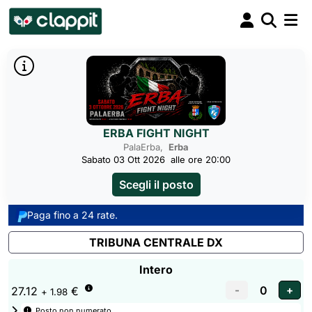
ERBA FIGHT NIGHT
PalaErba,
Erba
Sabato 03 Ott 2026
alle ore 20:00
Scegli il posto
Paga fino a 24 rate.
TRIBUNA CENTRALE DX
Intero
27.12
€
+ 1.98
Posto non numerato