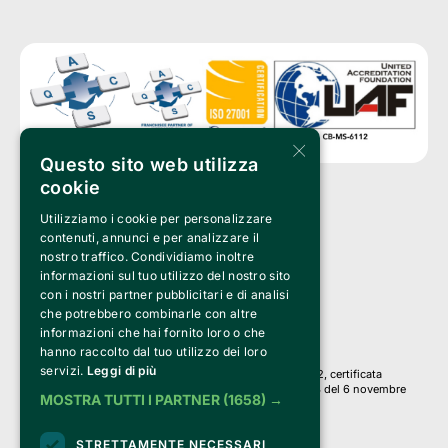
×
Questo sito web utilizza
cookie
Utilizziamo i cookie per personalizzare
Clappit è un marchio di proprietà di:
Bemils Srl 
contenuti, annunci e per analizzare il
a Socio Unico
nostro traffico. Condividiamo inoltre
Via Fosse Ardeatine, 4 -20092 Cinisello Balsamo (MI)
informazioni sul tuo utilizzo del nostro sito
PI 05589050961
con i nostri partner pubblicitari e di analisi
Iscr. C.C.I.A.A. Milano R.E.A. 1833471
© 2010-2025 Bemils Srl - Tutti i diritti riservati
che potrebbero combinarle con altre
informazioni che hai fornito loro o che
Credits: 
hanno raccolto dal tuo utilizzo dei loro
servizi.
Leggi di più
Clappit è basato sulla piattaforma di biglietteria Belive 6.2, certificata
dall’Agenzia delle Entrate con protocollo n. 2025/445474 del 6 novembre
MOSTRA TUTTI I PARTNER
(1658) →
2025.
Su Clappit i tuoi acquisti ed i tuoi dati
STRETTAMENTE NECESSARI
sono sicuri e protetti da un certificato SSL