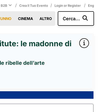
/
/
/
i B2B
Crea Il Tuo Evento
Login or Register
Eng
Cerca...
TUNNO
CINEMA
ALTRO
titute: le madonne di
 ribelle dell’arte