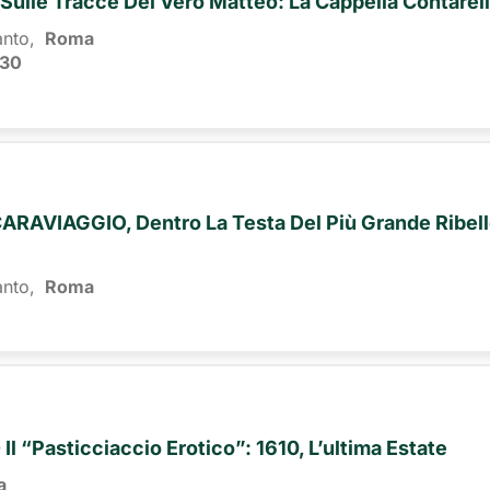
 - Sulle Tracce Del Vero Matteo: La Cappella Contarell
anto,
Roma 
:30
AVIAGGIO, Dentro La Testa Del Più Grande Ribel
anto,
Roma 
 - Il “pasticciaccio Erotico”: 1610, L’ultima Estate
a