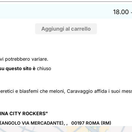
18.00
ivi potrebbero variare.
i su questo sito è
chiuso
retici e blasfemi che meloni, Caravaggio affida i suoi messag
CINA CITY ROCKERS"
O (ANGOLO VIA MERCADANTE), , 00197
ROMA
(RM)