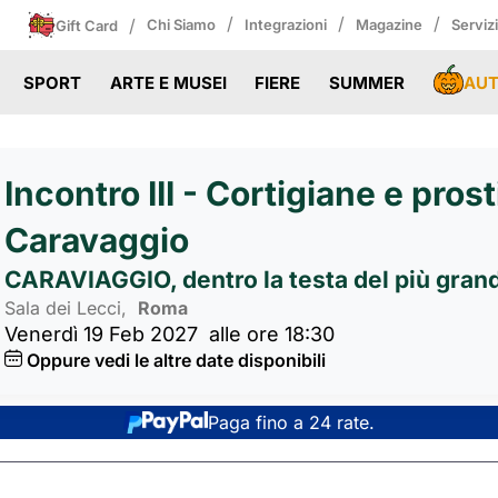
/
/
/
/
Chi Siamo
Integrazioni
Magazine
Serviz
Gift Card
AU
SPORT
ARTE E MUSEI
FIERE
SUMMER
Incontro III - Cortigiane e pros
Caravaggio
CARAVIAGGIO, dentro la testa del più grande
Sala dei Lecci,
Roma
Venerdì 19 Feb 2027
alle ore 18:30
Oppure vedi le altre date disponibili
Paga fino a 24 rate.