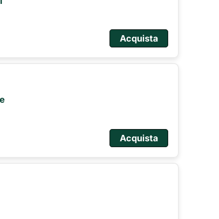
i
Acquista
le
Acquista