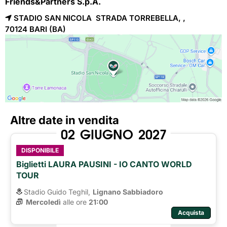
Friends&Partners S.p.A.
STADIO SAN NICOLA STRADA TORREBELLA, ,
70124 
BARI
(BA)
Altre date in vendita
02
GIUGNO
2027
DISPONIBILE
Biglietti LAURA PAUSINI - IO CANTO WORLD
TOUR
Stadio Guido Teghil,
Lignano Sabbiadoro
Mercoledì
alle ore 
21:00
Acquista