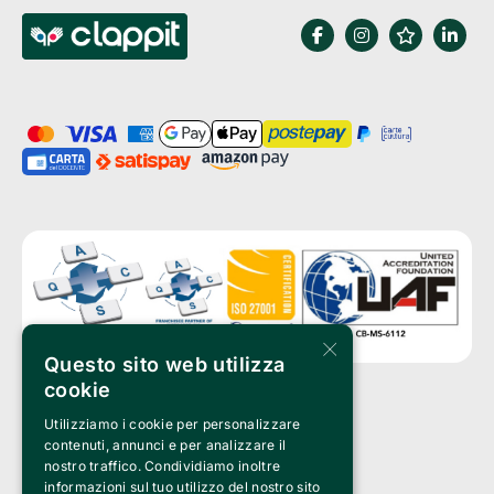
×
Questo sito web utilizza
cookie
Utilizziamo i cookie per personalizzare
Clappit è un marchio di proprietà di:
Bemils Srl 
contenuti, annunci e per analizzare il
a Socio Unico
nostro traffico. Condividiamo inoltre
Via Fosse Ardeatine, 4 -20092 Cinisello Balsamo (MI)
informazioni sul tuo utilizzo del nostro sito
PI 05589050961