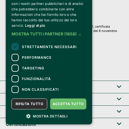
con i nostri partner pubblicitari e di analisi
Iscr. C.C.I.A.A. Milano R.E.A. 1833471
© 2010-2025 Bemils Srl - Tutti i diritti riservati
che potrebbero combinarle con altre
informazioni che hai fornito loro o che
Credits: 
hanno raccolto dal tuo utilizzo dei loro
servizi.
Leggi di più
Clappit è basato sulla piattaforma di biglietteria Belive 6.2, certificata
dall’Agenzia delle Entrate con protocollo n. 2025/445474 del 6 novembre
MOSTRA TUTTI I PARTNER
(1658) →
2025.
Su Clappit i tuoi acquisti ed i tuoi dati
STRETTAMENTE NECESSARI
sono sicuri e protetti da un certificato SSL
con crittografia a 128 bit.
PERFORMANCE
TARGETING
FUNZIONALITÀ
Clappit
NON CLASSIFICATI
Help center
RIFIUTA TUTTO
ACCETTA TUTTO
Servizi B2B
MOSTRA DETTAGLI
Certificazioni