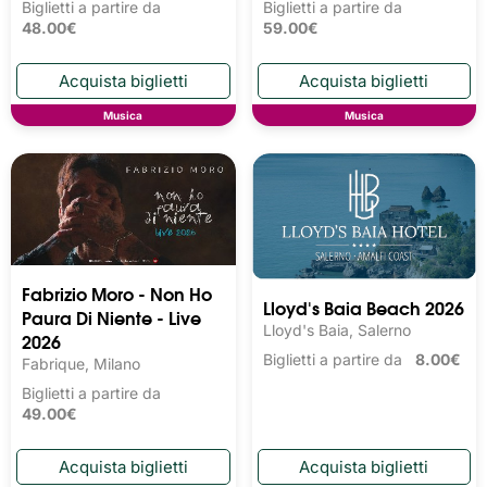
Biglietti a partire da
Biglietti a partire da
48.00€
59.00€
Musica
Musica
Fabrizio Moro - Non Ho
Lloyd's Baia Beach 2026
Paura Di Niente - Live
Lloyd's Baia, Salerno
2026
Biglietti a partire da
8.00€
Fabrique, Milano
Biglietti a partire da
49.00€