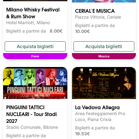
Milano Whisky Festival 
CERIAL'E MUSICA
& Rum Show
Piazza Vittoria, Ceriale
Hotel Marriott, Milano
Biglietti a partire da
Biglietti a partire da
8.00€
10.00€
Fiere
Musica
PINGUINI TATTICI
La Vedova Allegra
NUCLEARI - Tour Stadi
Area Festeggiamenti Pro
2027
Loco, Piana Crixia
Stadio Comunale, Bibione
Biglietti a partire da
19.53€
Biglietti a partire da