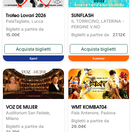
Trofeo Lovari 2026
SUNFLASH
PalaTagliate, Lucca
IL TORRICINO, LATERINA -
PERGINE V.NO
Biglietti a partire da
15.00€
Biglietti a partire da
27.12€
Sport
Summer
VOZ DE MUJER
WMT KOMBAT04
Auditorium San Fedele,
Pala Antenore, Padova
Milano
Biglietti a partire da
Biglietti a partire da
26.04€
21.70€