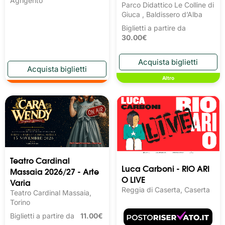
Agrigento
Parco Didattico Le Colline di
Giuca , Baldissero d’Alba
Biglietti a partire da
30.00€
Altro
Teatro Cardinal
Luca Carboni - RIO ARI
Massaia 2026/27 - Arte
O LIVE
Varia
Reggia di Caserta, Caserta
Teatro Cardinal Massaia,
Torino
Biglietti a partire da
11.00€