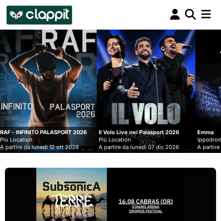
Clappit
biglietteria
SPORT 2026
Il Volo Live nei Palasport 2026
Emma
Più Location
Ippodromo Snai - San Siro
 ott 2026
A partire da lunedì 07 dic 2026
A partire da mercoledì 09 set 