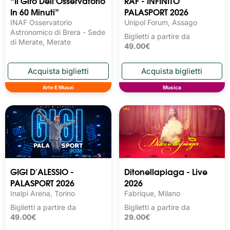
“Il Giro Dell’Osservatorio
RAF - INFINITO
In 60 Minuti”
PALASPORT 2026
INAF Osservatorio
Unipol Forum, Assago
Astronomico di Brera - Sede
Biglietti a partire da
di Merate, Merate
49.00€
Arte E Musei
Musica
GIGI D'ALESSIO -
Ditonellapiaga - Live
PALASPORT 2026
2026
Inalpi Arena, Torino
Fabrique, Milano
Biglietti a partire da
Biglietti a partire da
49.00€
29.00€