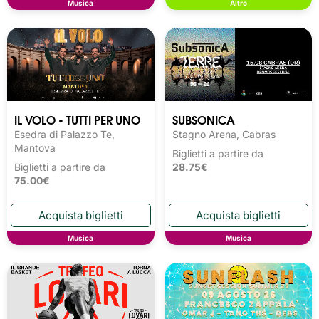
Musica
Altro
IL VOLO - TUTTI PER UNO
SUBSONICA
Esedra di Palazzo Te,
Stagno Arena, Cabras
Mantova
Biglietti a partire da
Biglietti a partire da
28.75€
75.00€
Musica
Musica