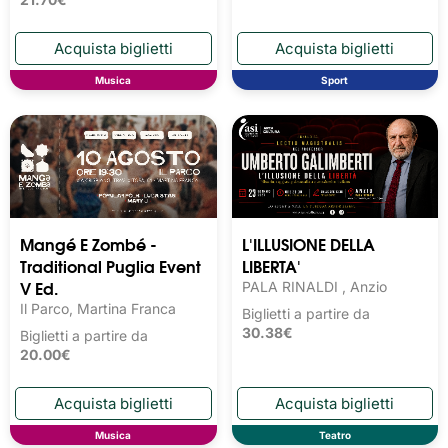
Musica
Sport
Mangé E Zombé -
L'ILLUSIONE DELLA
Traditional Puglia Event
LIBERTA'
V Ed.
PALA RINALDI , Anzio
Il Parco, Martina Franca
Biglietti a partire da
30.38€
Biglietti a partire da
20.00€
Musica
Teatro