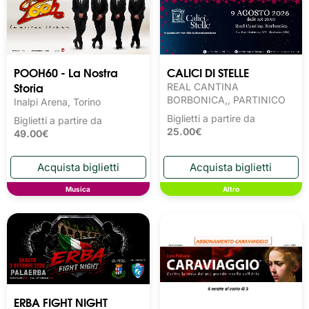
POOH60 - La Nostra
CALICI DI STELLE
Storia
REAL CANTINA
BORBONICA,, PARTINICO
Inalpi Arena, Torino
Biglietti a partire da
Biglietti a partire da
25.00€
49.00€
Musica
Altro
ERBA FIGHT NIGHT