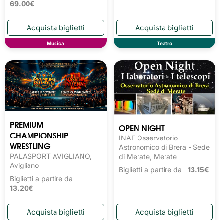
69.00€
Musica
Teatro
PREMIUM
OPEN NIGHT
CHAMPIONSHIP
INAF Osservatorio
WRESTLING
Astronomico di Brera - Sede
PALASPORT AVIGLIANO,
di Merate, Merate
Avigliano
Biglietti a partire da
13.15€
Biglietti a partire da
13.20€