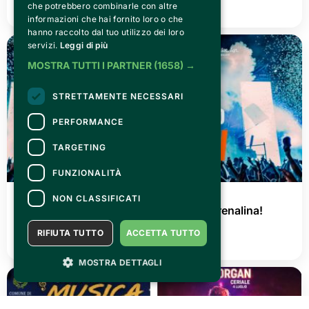
che potrebbero combinarle con altre
LEGGI TUTTO
informazioni che hai fornito loro o che
hanno raccolto dal tuo utilizzo dei loro
servizi.
Leggi di più
MOSTRA TUTTI I PARTNER
(1658) →
STRETTAMENTE NECESSARI
PERFORMANCE
TARGETING
FUNZIONALITÀ
GIOVEDÌ 02 LUGLIO 2026
NON CLASSIFICATI
AGRISHOW 2026: tre giorni di pura adrenalina!
RIFIUTA TUTTO
ACCETTA TUTTO
LEGGI TUTTO
MOSTRA DETTAGLI