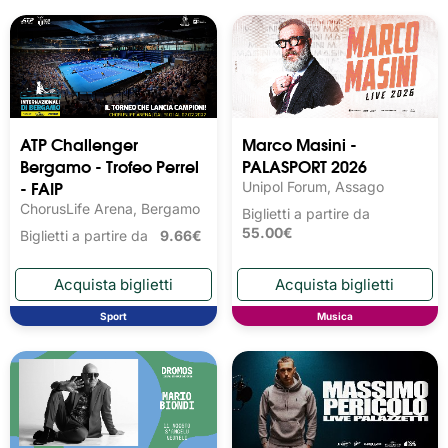
ATP Challenger
Marco Masini -
Bergamo - Trofeo Perrel
PALASPORT 2026
- FAIP
Unipol Forum, Assago
ChorusLife Arena, Bergamo
Biglietti a partire da
55.00€
Biglietti a partire da
9.66€
Sport
Musica