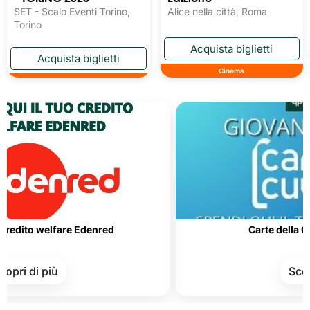
SET - Scalo Eventi Torino,
Alice nella città, Roma
Torino
Cinema
welfare Edenred
Carte della Cultura e 
 più
Scopri di pi