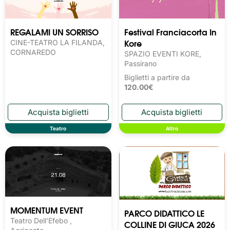
REGALAMI UN SORRISO
Festival Franciacorta In
Kore
CINE-TEATRO LA FILANDA,
CORNAREDO
SPAZIO EVENTI KORE,
Passirano
Biglietti a partire da
120.00€
Teatro
Altro
MOMENTUM EVENT
PARCO DIDATTICO LE
Teatro Dell'Efebo ,
COLLINE DI GIUCA 2026