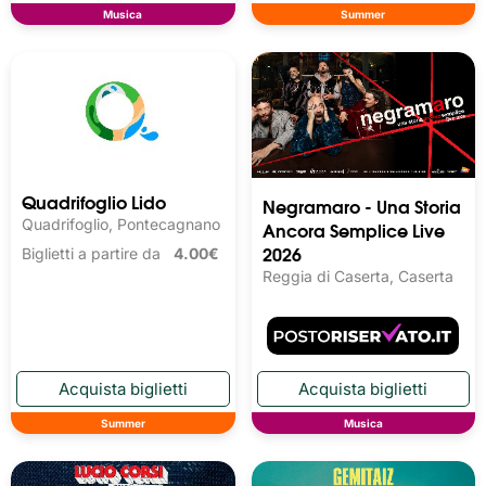
Musica
Summer
Quadrifoglio Lido
Negramaro - Una Storia
Quadrifoglio, Pontecagnano
Ancora Semplice Live
2026
Biglietti a partire da
4.00€
Reggia di Caserta, Caserta
Summer
Musica