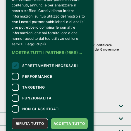
Bemils Srl 
contenuti, annunci e per analizzare il
a Socio Unico
nostro traffico. Condividiamo inoltre
Via Fosse Ardeatine, 4 -20092 Cinisello Balsamo (MI)
informazioni sul tuo utilizzo del nostro sito
PI 05589050961
con i nostri partner pubblicitari e di analisi
Iscr. C.C.I.A.A. Milano R.E.A. 1833471
© 2010-2025 Bemils Srl - Tutti i diritti riservati
che potrebbero combinarle con altre
informazioni che hai fornito loro o che
Credits: 
hanno raccolto dal tuo utilizzo dei loro
servizi.
Leggi di più
Clappit è basato sulla piattaforma di biglietteria Belive 6.2, certificata
dall’Agenzia delle Entrate con protocollo n. 2025/445474 del 6 novembre
MOSTRA TUTTI I PARTNER
(1658) →
2025.
Su Clappit i tuoi acquisti ed i tuoi dati
STRETTAMENTE NECESSARI
sono sicuri e protetti da un certificato SSL
con crittografia a 128 bit.
PERFORMANCE
TARGETING
FUNZIONALITÀ
Clappit
NON CLASSIFICATI
Help center
RIFIUTA TUTTO
ACCETTA TUTTO