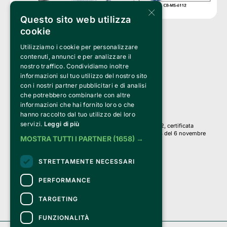
×
Questo sito web utilizza
cookie
Utilizziamo i cookie per personalizzare
Clappit è un marchio di proprietà di:
Bemils Srl 
contenuti, annunci e per analizzare il
a Socio Unico
nostro traffico. Condividiamo inoltre
Via Fosse Ardeatine, 4 -20092 Cinisello Balsamo (MI)
informazioni sul tuo utilizzo del nostro sito
PI 05589050961
con i nostri partner pubblicitari e di analisi
Iscr. C.C.I.A.A. Milano R.E.A. 1833471
© 2010-2025 Bemils Srl - Tutti i diritti riservati
che potrebbero combinarle con altre
informazioni che hai fornito loro o che
Credits: 
hanno raccolto dal tuo utilizzo dei loro
servizi.
Leggi di più
Clappit è basato sulla piattaforma di biglietteria Belive 6.2, certificata
dall’Agenzia delle Entrate con protocollo n. 2025/445474 del 6 novembre
MOSTRA TUTTI I PARTNER
(1658) →
2025.
Su Clappit i tuoi acquisti ed i tuoi dati
STRETTAMENTE NECESSARI
sono sicuri e protetti da un certificato SSL
con crittografia a 128 bit.
PERFORMANCE
TARGETING
FUNZIONALITÀ