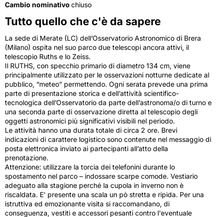
Cambio nominativo
chiuso
Tutto quello che c'è da sapere
La sede di Merate (LC) dell’Osservatorio Astronomico di Brera
(Milano) ospita nel suo parco due telescopi ancora attivi, il
telescopio Ruths e lo Zeiss.
Il RUTHS, con specchio primario di diametro 134 cm, viene
principalmente utilizzato per le osservazioni notturne dedicate al
pubblico, “meteo” permettendo. Ogni serata prevede una prima
parte di presentazione storica e dell’attività scientifico-
tecnologica dell’Osservatorio da parte dell’astronoma/o di turno e
una seconda parte di osservazione diretta al telescopio degli
oggetti astronomici più significativi visibili nel periodo.
Le attività hanno una durata totale di circa 2 ore. Brevi
indicazioni di carattere logistico sono contenute nel messaggio di
posta elettronica inviato ai partecipanti all’atto della
prenotazione.
Attenzione: utilizzare la torcia dei telefonini durante lo
spostamento nel parco – indossare scarpe comode. Vestiario
adeguato alla stagione perché la cupola in inverno non è
riscaldata. E' presente una scala un pò stretta e ripida. Per una
istruttiva ed emozionante visita si raccomandano, di
conseguenza, vestiti e accessori pesanti contro l'eventuale