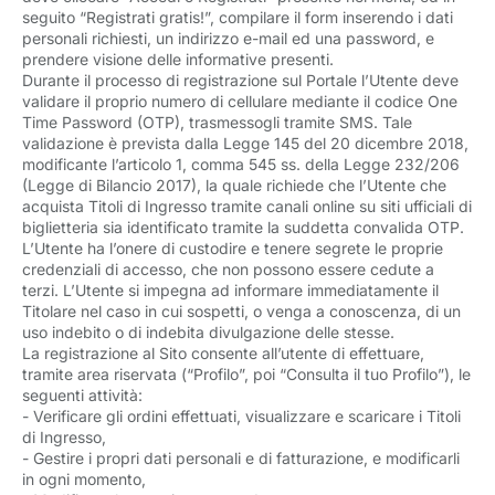
seguito “Registrati gratis!”, compilare il form inserendo i dati
personali richiesti, un indirizzo e-mail ed una password, e
prendere visione delle informative presenti.
Durante il processo di registrazione sul Portale l’Utente deve
validare il proprio numero di cellulare mediante il codice One
Time Password (OTP), trasmessogli tramite SMS. Tale
validazione è prevista dalla Legge 145 del 20 dicembre 2018,
modificante l’articolo 1, comma 545 ss. della Legge 232/206
(Legge di Bilancio 2017), la quale richiede che l’Utente che
acquista Titoli di Ingresso tramite canali online su siti ufficiali di
biglietteria sia identificato tramite la suddetta convalida OTP.
L’Utente ha l’onere di custodire e tenere segrete le proprie
credenziali di accesso, che non possono essere cedute a
terzi. L’Utente si impegna ad informare immediatamente il
Titolare nel caso in cui sospetti, o venga a conoscenza, di un
uso indebito o di indebita divulgazione delle stesse.
La registrazione al Sito consente all’utente di effettuare,
tramite area riservata (“Profilo”, poi “Consulta il tuo Profilo”), le
seguenti attività:
- Verificare gli ordini effettuati, visualizzare e scaricare i Titoli
di Ingresso,
- Gestire i propri dati personali e di fatturazione, e modificarli
in ogni momento,