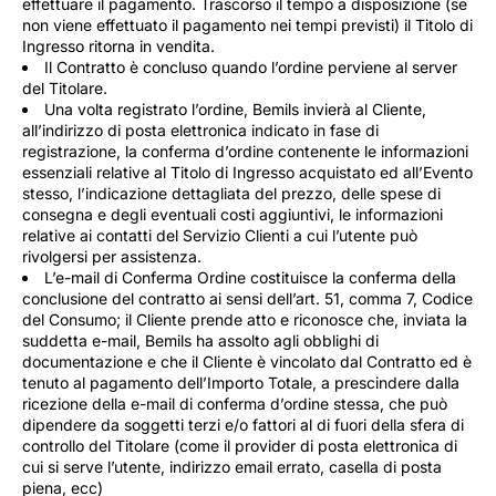
effettuare il pagamento. Trascorso il tempo a disposizione (se
non viene effettuato il pagamento nei tempi previsti) il Titolo di
Ingresso ritorna in vendita.
Il Contratto è concluso quando l’ordine perviene al server
del Titolare.
Una volta registrato l’ordine, Bemils invierà al Cliente,
all’indirizzo di posta elettronica indicato in fase di
registrazione, la conferma d’ordine contenente le informazioni
essenziali relative al Titolo di Ingresso acquistato ed all’Evento
stesso, l’indicazione dettagliata del prezzo, delle spese di
consegna e degli eventuali costi aggiuntivi, le informazioni
relative ai contatti del Servizio Clienti a cui l’utente può
rivolgersi per assistenza.
L’e-mail di Conferma Ordine costituisce la conferma della
conclusione del contratto ai sensi dell’art. 51, comma 7, Codice
del Consumo; il Cliente prende atto e riconosce che, inviata la
suddetta e-mail, Bemils ha assolto agli obblighi di
documentazione e che il Cliente è vincolato dal Contratto ed è
tenuto al pagamento dell’Importo Totale, a prescindere dalla
ricezione della e-mail di conferma d’ordine stessa, che può
dipendere da soggetti terzi e/o fattori al di fuori della sfera di
controllo del Titolare (come il provider di posta elettronica di
cui si serve l’utente, indirizzo email errato, casella di posta
piena, ecc)