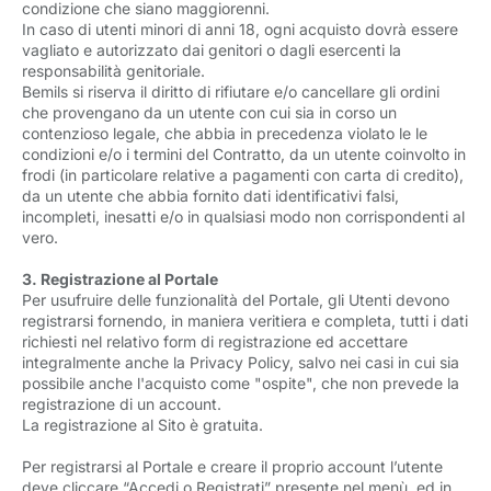
condizione che siano maggiorenni.
In caso di utenti minori di anni 18, ogni acquisto dovrà essere
vagliato e autorizzato dai genitori o dagli esercenti la
responsabilità genitoriale.
Bemils si riserva il diritto di rifiutare e/o cancellare gli ordini
che provengano da un utente con cui sia in corso un
contenzioso legale, che abbia in precedenza violato le le
condizioni e/o i termini del Contratto, da un utente coinvolto in
frodi (in particolare relative a pagamenti con carta di credito),
da un utente che abbia fornito dati identificativi falsi,
incompleti, inesatti e/o in qualsiasi modo non corrispondenti al
vero.
3. Registrazione al Portale
Per usufruire delle funzionalità del Portale, gli Utenti devono
registrarsi fornendo, in maniera veritiera e completa, tutti i dati
richiesti nel relativo form di registrazione ed accettare
integralmente anche la Privacy Policy, salvo nei casi in cui sia
possibile anche l'acquisto come "ospite", che non prevede la
registrazione di un account.
La registrazione al Sito è gratuita.
Per registrarsi al Portale e creare il proprio account l’utente
deve cliccare “Accedi o Registrati” presente nel menù, ed in