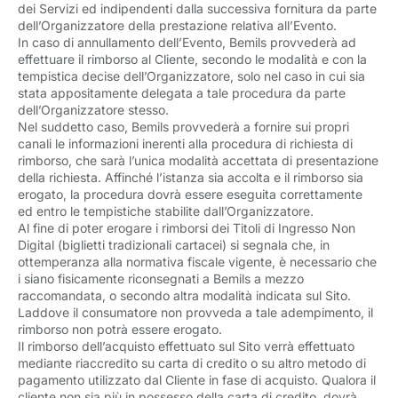
dei Servizi ed indipendenti dalla successiva fornitura da parte
dell’Organizzatore della prestazione relativa all’Evento.
In caso di annullamento dell’Evento, Bemils provvederà ad
effettuare il rimborso al Cliente, secondo le modalità e con la
tempistica decise dell’Organizzatore, solo nel caso in cui sia
stata appositamente delegata a tale procedura da parte
dell’Organizzatore stesso.
Nel suddetto caso, Bemils provvederà a fornire sui propri
canali le informazioni inerenti alla procedura di richiesta di
rimborso, che sarà l’unica modalità accettata di presentazione
della richiesta. Affinché l’istanza sia accolta e il rimborso sia
erogato, la procedura dovrà essere eseguita correttamente
ed entro le tempistiche stabilite dall’Organizzatore.
Al fine di poter erogare i rimborsi dei Titoli di Ingresso Non
Digital (biglietti tradizionali cartacei) si segnala che, in
ottemperanza alla normativa fiscale vigente, è necessario che
i siano fisicamente riconsegnati a Bemils a mezzo
raccomandata, o secondo altra modalità indicata sul Sito.
Laddove il consumatore non provveda a tale adempimento, il
rimborso non potrà essere erogato.
Il rimborso dell’acquisto effettuato sul Sito verrà effettuato
mediante riaccredito su carta di credito o su altro metodo di
pagamento utilizzato dal Cliente in fase di acquisto. Qualora il
cliente non sia più in possesso della carta di credito, dovrà