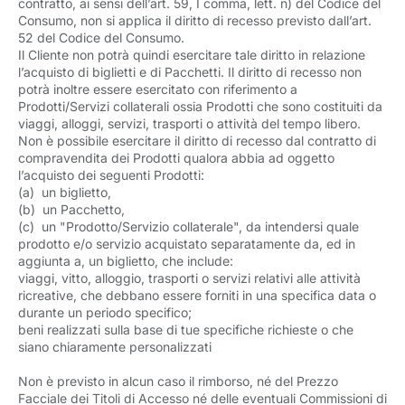
contratto, ai sensi dell’art. 59, I comma, lett. n) del Codice del
Consumo, non si applica il diritto di recesso previsto dall’art.
52 del Codice del Consumo.
Il Cliente non potrà quindi esercitare tale diritto in relazione
l’acquisto di biglietti e di Pacchetti. Il diritto di recesso non
potrà inoltre essere esercitato con riferimento a
Prodotti/Servizi collaterali
ossia Prodotti che sono costituiti da 
viaggi, alloggi, servizi, trasporti o attività del tempo libero.
Non è possibile esercitare il diritto di recesso dal contratto di
compravendita dei Prodotti qualora abbia ad oggetto
l’acquisto dei seguenti Prodotti:
(a)
un biglietto,
(b)
un Pacchetto,
(c)
un "Prodotto/Servizio collaterale", da intendersi quale
prodotto e/o servizio acquistato separatamente da, ed in
aggiunta a, un biglietto, che include:
viaggi, vitto, alloggio, trasporti o servizi relativi alle attività
ricreative, che debbano essere forniti in una specifica data o
durante un periodo specifico;
beni realizzati sulla base di tue specifiche richieste o che
siano chiaramente personalizzati
Non è previsto in alcun caso il rimborso, né del Prezzo
Facciale dei Titoli di Accesso né delle eventuali Commissioni di