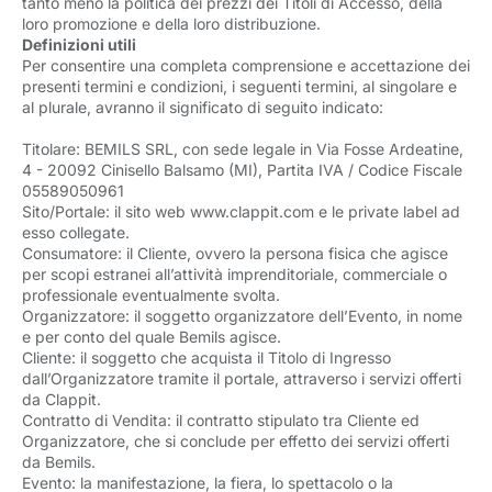
tanto meno la politica dei prezzi dei Titoli di Accesso, della
loro promozione e della loro distribuzione.
Definizioni utili
Per consentire una completa comprensione e accettazione dei
presenti termini e condizioni, i seguenti termini, al singolare e
al plurale, avranno il significato di seguito indicato:
Titolare: BEMILS SRL, con sede legale in Via Fosse Ardeatine,
4 - 20092 Cinisello Balsamo (MI), Partita IVA / Codice Fiscale
05589050961
Sito/Portale: il sito web www.clappit.com e le private label ad
esso collegate.
Consumatore: il Cliente, ovvero la persona fisica che agisce
per scopi estranei all’attività imprenditoriale, commerciale o
professionale eventualmente svolta.
Organizzatore: il soggetto organizzatore dell’Evento, in nome
e per conto del quale Bemils agisce.
Cliente: il soggetto che acquista il Titolo di Ingresso
dall’Organizzatore tramite il portale, attraverso i servizi offerti
da Clappit.
Contratto di Vendita: il contratto stipulato tra Cliente ed
Organizzatore, che si conclude per effetto dei servizi offerti
da Bemils.
Evento
: la manifestazione, la fiera, lo spettacolo o la