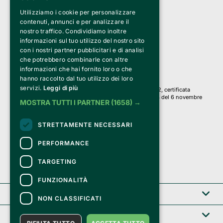
Utilizziamo i cookie per personalizzare
Clappit è un marchio di proprietà di:
Bemils Srl 
contenuti, annunci e per analizzare il
a Socio Unico
nostro traffico. Condividiamo inoltre
Via Fosse Ardeatine, 4 -20092 Cinisello Balsamo (MI)
informazioni sul tuo utilizzo del nostro sito
PI 05589050961
con i nostri partner pubblicitari e di analisi
Iscr. C.C.I.A.A. Milano R.E.A. 1833471
© 2010-2025 Bemils Srl - Tutti i diritti riservati
che potrebbero combinarle con altre
informazioni che hai fornito loro o che
Credits: 
hanno raccolto dal tuo utilizzo dei loro
servizi.
Leggi di più
Clappit è basato sulla piattaforma di biglietteria Belive 6.2, certificata
dall’Agenzia delle Entrate con protocollo n. 2025/445474 del 6 novembre
MOSTRA TUTTI I PARTNER
(1658) →
2025.
Su Clappit i tuoi acquisti ed i tuoi dati
STRETTAMENTE NECESSARI
sono sicuri e protetti da un certificato SSL
con crittografia a 128 bit.
PERFORMANCE
TARGETING
FUNZIONALITÀ
Clappit
NON CLASSIFICATI
Help center