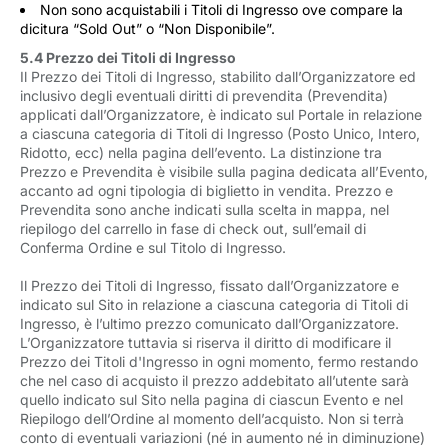
Non sono acquistabili i Titoli di Ingresso ove compare la
dicitura “Sold Out” o “Non Disponibile”.
5.4 Prezzo dei Titoli di Ingresso
Il Prezzo dei Titoli di Ingresso, stabilito dall’Organizzatore ed
inclusivo degli eventuali diritti di prevendita (Prevendita)
applicati dall’Organizzatore, è indicato sul Portale in relazione
a ciascuna categoria di Titoli di Ingresso (Posto Unico, Intero,
Ridotto, ecc) nella pagina dell’evento. La distinzione tra
Prezzo e Prevendita è visibile sulla pagina dedicata all’Evento,
accanto ad ogni tipologia di biglietto in vendita. Prezzo e
Prevendita sono anche indicati sulla scelta in mappa, nel
riepilogo del carrello in fase di check out, sull’email di
Conferma Ordine e sul Titolo di Ingresso.
Il Prezzo dei Titoli di Ingresso, fissato dall’Organizzatore e
indicato sul Sito in relazione a ciascuna categoria di Titoli di
Ingresso, è l’ultimo prezzo comunicato dall’Organizzatore.
L’Organizzatore tuttavia si riserva il diritto di modificare il
Prezzo dei Titoli d'Ingresso in ogni momento, fermo restando
che nel caso di acquisto il prezzo addebitato all’utente sarà
quello indicato sul Sito nella pagina di ciascun Evento e nel
Riepilogo dell’Ordine al momento dell’acquisto. Non si terrà
conto di eventuali variazioni (né in aumento né in diminuzione)