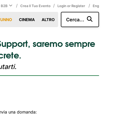
/
/
/
i B2B
Crea Il Tuo Evento
Login or Register
Eng
Cerca...
TUNNO
CINEMA
ALTRO
 Support, saremo sempre
crete.
tarti.
i invia una domanda: