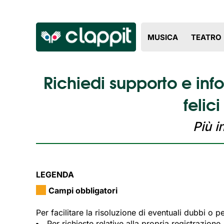
MUSICA
TEATRO
Richiedi supporto e in
felic
Più i
LEGENDA
Campi obbligatori
Per facilitare la risoluzione di eventuali dubbi o 
Per richieste relative alla propria registrazione,