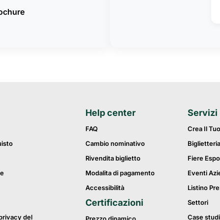
rochure
Help center
Servizi
FAQ
Crea Il Tu
uisto
Cambio nominativo
Biglietteri
Rivendita biglietto
Fiere Espo
ie
Modalita di pagamento
Eventi Azi
Accessibilità
Listino Pre
Certificazioni
Settori
privacy del
Case studi
Prezzo dinamico