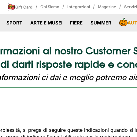
/
/
/
/
Chi Siamo
Integrazioni
Magazine
Serviz
Gift Card
AU
SPORT
ARTE E MUSEI
FIERE
SUMMER
formazioni al nostro Customer
i di darti risposte rapide e con
nformazioni ci dai e meglio potremo aiu
perplessità, si prega di seguire queste indicazioni quando s
 si prega di indicare l'email utilizzata per la registrazione.