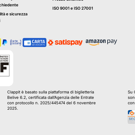
ichiedente
ISO 9001 e ISO 27001
lità e sicurezza
i
Clappit è basato sulla piattaforma di biglietteria
Su C
Belive 6.2, certificata dall’Agenzia delle Entrate
sono
con protocollo n. 2025/445474 del 6 novembre
con 
2025.