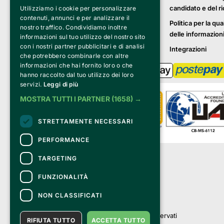
candidato e del r
Utilizziamo i cookie per personalizzare
contenuti, annunci e per analizzare il
Politica per la qua
nostro traffico. Condividiamo inoltre
delle informazion
informazioni sul tuo utilizzo del nostro sito
con i nostri partner pubblicitari e di analisi
Integrazioni
che potrebbero combinarle con altre
informazioni che hai fornito loro o che
hanno raccolto dal tuo utilizzo dei loro
servizi.
Leggi di più
MOSTRA TUTTI I PARTNER
(1658) →
STRETTAMENTE NECESSARI
PERFORMANCE
Clappit è un marchio di proprietà di:
TARGETING
Bemils Srl 
a Socio Unico
FUNZIONALITÀ
Via Fosse Ardeatine, 4 -20092 Cinisello 
Balsamo (MI)
NON CLASSIFICATI
PI 05589050961
Iscr. C.C.I.A.A. Milano R.E.A. 1833471
© 2010-2025 Bemils Srl - Tutti i diritti riservati
RIFIUTA TUTTO
ACCETTA TUTTO