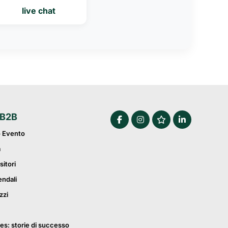
live chat
 B2B
o Evento
a
sitori
endali
zzi
es: storie di successo