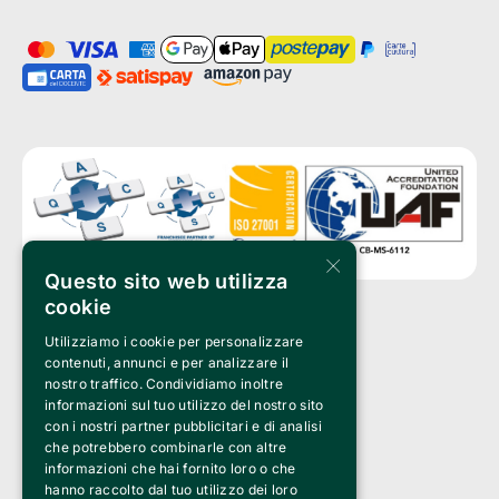
×
Questo sito web utilizza
cookie
Utilizziamo i cookie per personalizzare
Clappit è un marchio di proprietà di:
Bemils Srl 
contenuti, annunci e per analizzare il
a Socio Unico
nostro traffico. Condividiamo inoltre
Via Fosse Ardeatine, 4 -20092 Cinisello Balsamo (MI)
informazioni sul tuo utilizzo del nostro sito
PI 05589050961
con i nostri partner pubblicitari e di analisi
Iscr. C.C.I.A.A. Milano R.E.A. 1833471
© 2010-2025 Bemils Srl - Tutti i diritti riservati
che potrebbero combinarle con altre
informazioni che hai fornito loro o che
Credits: 
hanno raccolto dal tuo utilizzo dei loro