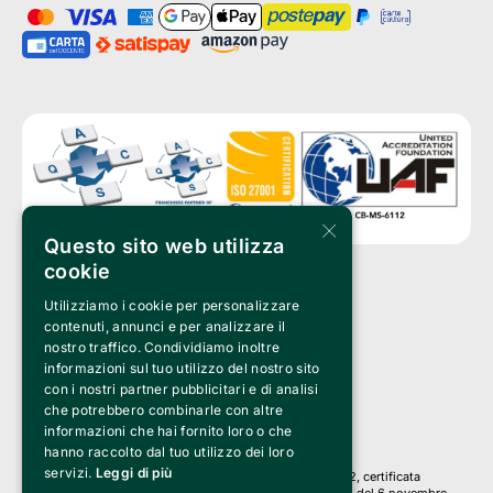
×
Questo sito web utilizza
cookie
Utilizziamo i cookie per personalizzare
Clappit è un marchio di proprietà di:
Bemils Srl 
contenuti, annunci e per analizzare il
a Socio Unico
nostro traffico. Condividiamo inoltre
Via Fosse Ardeatine, 4 -20092 Cinisello Balsamo (MI)
informazioni sul tuo utilizzo del nostro sito
PI 05589050961
con i nostri partner pubblicitari e di analisi
Iscr. C.C.I.A.A. Milano R.E.A. 1833471
© 2010-2025 Bemils Srl - Tutti i diritti riservati
che potrebbero combinarle con altre
informazioni che hai fornito loro o che
Credits: 
hanno raccolto dal tuo utilizzo dei loro
servizi.
Leggi di più
Clappit è basato sulla piattaforma di biglietteria Belive 6.2, certificata
dall’Agenzia delle Entrate con protocollo n. 2025/445474 del 6 novembre