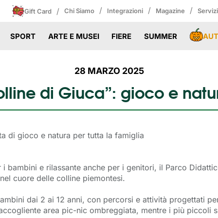
/
/
/
/
Chi Siamo
Integrazioni
Magazine
Serviz
Gift Card
AU
SPORT
ARTE E MUSEI
FIERE
SUMMER
28 MARZO 2025
lline di Giuca”: gioco e natur
ta di gioco e natura per tutta la famiglia
 i bambini e rilassante anche per i genitori, il Parco Didatti
nel cuore delle colline piemontesi.
ambini dai 2 ai 12 anni, con percorsi e attività progettati per
’accogliente area pic-nic ombreggiata, mentre i più piccoli s