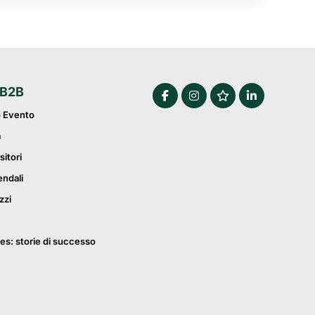
 B2B
o Evento
a
sitori
endali
zzi
es: storie di successo