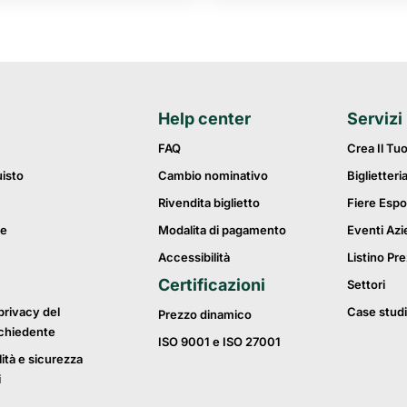
Help center
Servizi
FAQ
Crea Il Tu
uisto
Cambio nominativo
Biglietteri
Rivendita biglietto
Fiere Espo
ie
Modalita di pagamento
Eventi Azi
Accessibilità
Listino Pre
Certificazioni
Settori
privacy del
Case studi
Prezzo dinamico
ichiedente
ISO 9001 e ISO 27001
lità e sicurezza
i