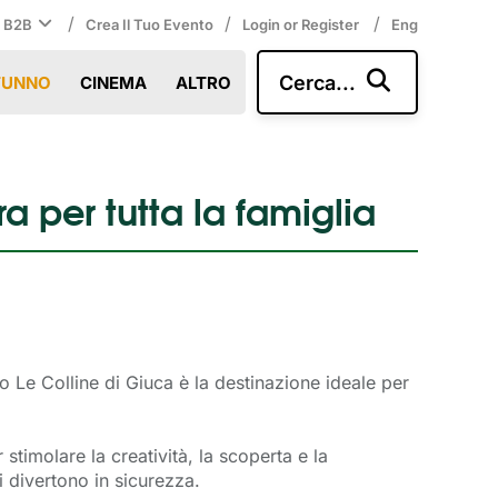
/
/
/
i B2B
Crea Il Tuo Evento
Login or Register
Eng
Cerca...
TUNNO
CINEMA
ALTRO
a per tutta la famiglia
co Le Colline di Giuca è la destinazione ideale per
 stimolare la creatività, la scoperta e la
i divertono in sicurezza.