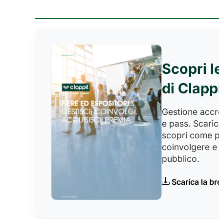
Scopri l
di Clapp
Gestione accred
e pass. Scaric
scopri come p
coinvolgere e 
pubblico.
Scarica la b