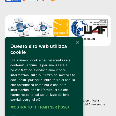
×
Questo sito web utilizza
cookie
Utilizziamo i cookie per personalizzare
Clappit è un marchio di proprietà di:
Bemils Srl 
contenuti, annunci e per analizzare il
a Socio Unico
nostro traffico. Condividiamo inoltre
Via Fosse Ardeatine, 4 -20092 Cinisello Balsamo (MI)
informazioni sul tuo utilizzo del nostro sito
PI 05589050961
con i nostri partner pubblicitari e di analisi
Iscr. C.C.I.A.A. Milano R.E.A. 1833471
© 2010-2025 Bemils Srl - Tutti i diritti riservati
che potrebbero combinarle con altre
informazioni che hai fornito loro o che
Credits: 
hanno raccolto dal tuo utilizzo dei loro
servizi.
Leggi di più
Clappit è basato sulla piattaforma di biglietteria Belive 6.2, certificata
dall’Agenzia delle Entrate con protocollo n. 2025/445474 del 6 novembre
MOSTRA TUTTI I PARTNER
(1658) →
2025.
Su Clappit i tuoi acquisti ed i tuoi dati