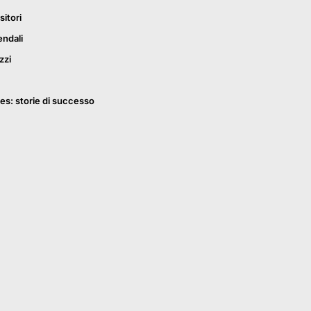
sitori
endali
zzi
es: storie di successo