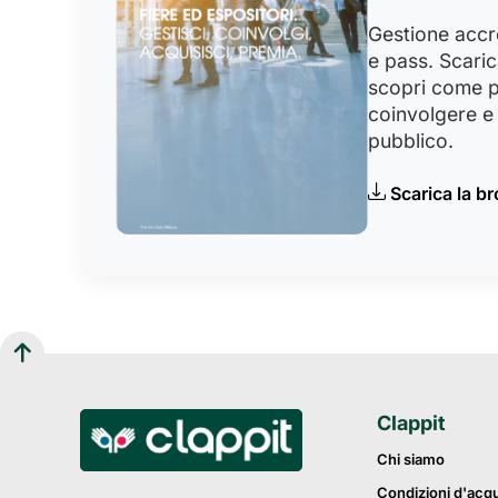
Gestione accred
e pass. Scaric
scopri come p
coinvolgere e 
pubblico.
Scarica la b
Clappit
Chi siamo
Condizioni d'acq