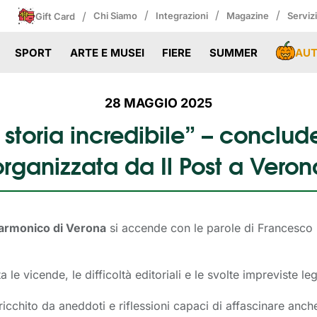
/
/
/
/
Chi Siamo
Integrazioni
Magazine
Serviz
Gift Card
AU
SPORT
ARTE E MUSEI
FIERE
SUMMER
28 MAGGIO 2025
storia incredibile” – conclud
organizzata da Il Post a Veron
larmonico di Verona
si accende con le parole di Francesco P
e vicende, le difficoltà editoriali e le svolte impreviste l
arricchito da aneddoti e riflessioni capaci di affascinare anc