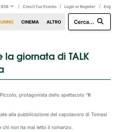
/
/
/
i B2B
Crea Il Tuo Evento
Login or Register
Eng
Cerca...
TUNNO
CINEMA
ALTRO
e la giornata di TALK
a
iccolo, protagonista dello spettacolo “
Il
egate alla pubblicazione del capolavoro di Tomasi
he chi non ha mai letto il romanzo.