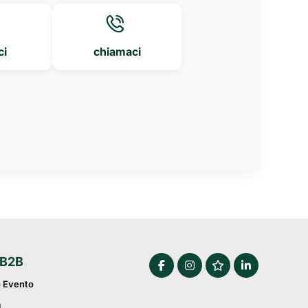
ci
chiamaci
 B2B
o Evento
a