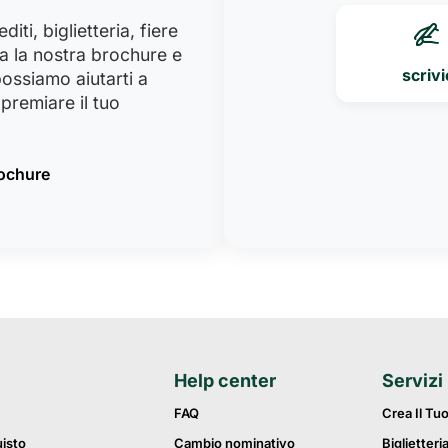
iti, biglietteria, fiere
a la nostra brochure e
scrivi
ossiamo aiutarti a
premiare il tuo
rochure
Help center
Servizi
FAQ
Crea Il Tu
uisto
Cambio nominativo
Biglietteri