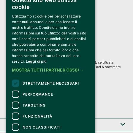
Questo sito web utilizza
cookie
Utilizziamo i cookie per personalizzare
Clappit è un marchio di proprietà di:
Bemils Srl 
contenuti, annunci e per analizzare il
a Socio Unico
nostro traffico. Condividiamo inoltre
Via Fosse Ardeatine, 4 -20092 Cinisello Balsamo (MI)
informazioni sul tuo utilizzo del nostro sito
PI 05589050961
con i nostri partner pubblicitari e di analisi
Iscr. C.C.I.A.A. Milano R.E.A. 1833471
© 2010-2025 Bemils Srl - Tutti i diritti riservati
che potrebbero combinarle con altre
informazioni che hai fornito loro o che
Credits: 
hanno raccolto dal tuo utilizzo dei loro
servizi.
Leggi di più
Clappit è basato sulla piattaforma di biglietteria Belive 6.2, certificata
dall’Agenzia delle Entrate con protocollo n. 2025/445474 del 6 novembre
MOSTRA TUTTI I PARTNER
(1658) →
2025.
Su Clappit i tuoi acquisti ed i tuoi dati
STRETTAMENTE NECESSARI
sono sicuri e protetti da un certificato SSL
con crittografia a 128 bit.
PERFORMANCE
TARGETING
FUNZIONALITÀ
Clappit
NON CLASSIFICATI