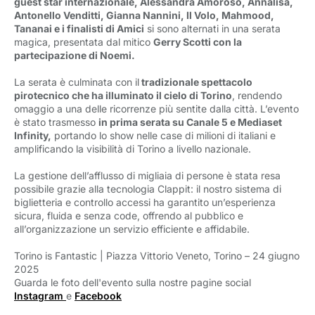
guest star internazionale, Alessandra Amoroso, Annalisa,
Antonello Venditti, Gianna Nannini, Il Volo, Mahmood,
Tananai e i finalisti di Amici
si sono alternati in una serata 
magica, presentata dal mitico
Gerry Scotti con la
partecipazione di Noemi.
La serata è culminata con il
tradizionale spettacolo 
pirotecnico che ha illuminato il cielo di Torino
, rendendo
omaggio a una delle ricorrenze più sentite dalla città. L’evento
è stato trasmesso
in prima serata su Canale 5 e Mediaset
Infinity,
portando lo show nelle case di milioni di italiani e 
amplificando la visibilità di Torino a livello nazionale.
La gestione dell’afflusso di migliaia di persone è stata resa
possibile grazie alla tecnologia Clappit: il nostro sistema di
biglietteria e controllo accessi ha garantito un’esperienza
sicura, fluida e senza code, offrendo al pubblico e
all’organizzazione un servizio efficiente e affidabile.
Torino is Fantastic | Piazza Vittorio Veneto, Torino – 24 giugno
2025
Guarda le foto dell'evento sulla nostre pagine social
Instagram
e
Facebook