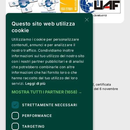
×
Questo sito web utilizza
cookie
Utilizziamo i cookie per personalizzare
Clappit è un marchio di proprietà di:
Bemils Srl 
contenuti, annunci e per analizzare il
a Socio Unico
nostro traffico. Condividiamo inoltre
Via Fosse Ardeatine, 4 -20092 Cinisello Balsamo (MI)
informazioni sul tuo utilizzo del nostro sito
PI 05589050961
con i nostri partner pubblicitari e di analisi
Iscr. C.C.I.A.A. Milano R.E.A. 1833471
© 2010-2025 Bemils Srl - Tutti i diritti riservati
che potrebbero combinarle con altre
informazioni che hai fornito loro o che
Credits: 
hanno raccolto dal tuo utilizzo dei loro
servizi.
Leggi di più
Clappit è basato sulla piattaforma di biglietteria Belive 6.2, certificata
dall’Agenzia delle Entrate con protocollo n. 2025/445474 del 6 novembre
MOSTRA TUTTI I PARTNER
(1658) →
2025.
Su Clappit i tuoi acquisti ed i tuoi dati
STRETTAMENTE NECESSARI
sono sicuri e protetti da un certificato SSL
con crittografia a 128 bit.
PERFORMANCE
TARGETING