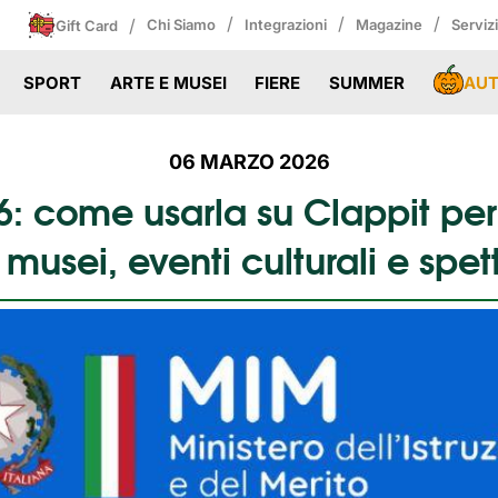
/
/
/
/
Chi Siamo
Integrazioni
Magazine
Serviz
Gift Card
AU
SPORT
ARTE E MUSEI
FIERE
SUMMER
06 MARZO 2026
: come usarla su Clappit per a
, musei, eventi culturali e spet