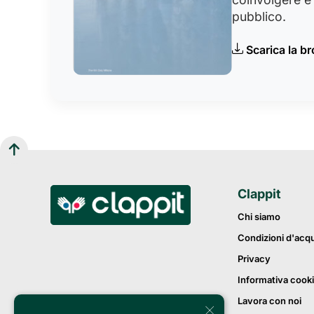
pubblico.
Scarica la b
Clappit
Chi siamo
Condizioni d'acq
Privacy
Informativa cook
Lavora con noi
×