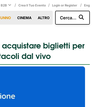
/
/
/
i B2B
Crea Il Tuo Evento
Login or Register
Eng
Cerca...
TUNNO
CINEMA
ALTRO
cquistare biglietti per
tacoli dal vivo