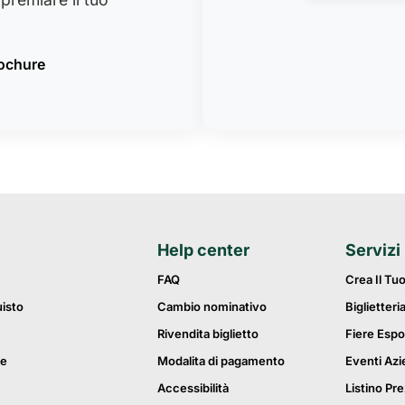
rochure
Help center
Servizi
FAQ
Crea Il Tu
uisto
Cambio nominativo
Biglietteri
Rivendita biglietto
Fiere Espo
ie
Modalita di pagamento
Eventi Azi
Accessibilità
Listino Pre