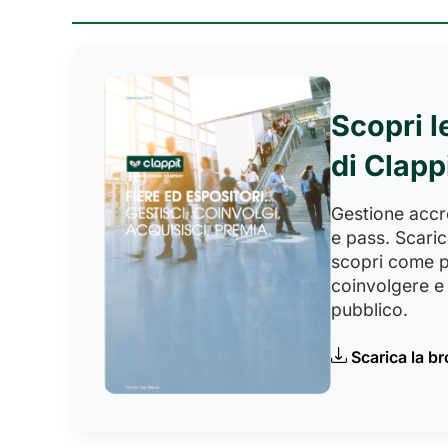
Scopri l
di Clapp
Gestione accred
e pass. Scaric
scopri come p
coinvolgere e 
pubblico.
Scarica la b