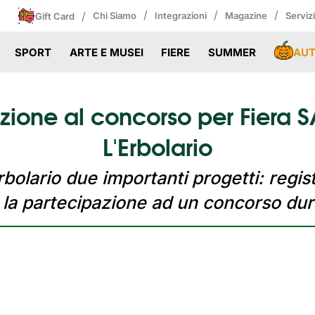
/
/
/
/
Chi Siamo
Integrazioni
Magazine
Serviz
Gift Card
AU
SPORT
ARTE E MUSEI
FIERE
SUMMER
azione al concorso per Fiera
L'Erbolario
Erbolario due importanti progetti: regi
e la partecipazione ad un concorso du