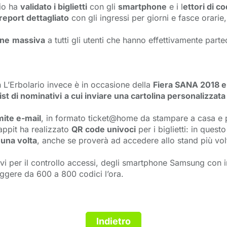
rio ha
validato i biglietti
con gli 
smartphone
e i l
ettori di co
report dettagliato
con gli ingressi per giorni e fasce orarie,
one
massiva
a tutti gli utenti che hanno effettivamente parte
n L’Erbolario invece è in occasione della
Fiera SANA 2018 e
ist di nominativi
a cui inviare una cartolina personalizzata
ite e-mail
, in formato ticket@home da stampare a casa e pr
lappit ha realizzato
QR code univoci
per i biglietti: in ques
 una volta
, anche se proverà ad accedere allo stand più vol
vi per il controllo accessi, degli smartphone Samsung con in
ggere da 600 a 800 codici l’ora.