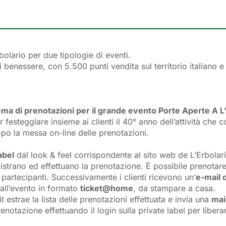
bolario per due tipologie di eventi.
i benessere, con 5.500 punti vendita sul territorio italiano 
ema di prenotazioni per il grande evento Porte Aperte A L
festeggiare insieme ai clienti il 40° anno dell’attività che c
opo la messa on-line delle prenotazioni.
abel
dal look & feel corrispondente al sito web de L’Erbolario
gistrano ed effettuano la prenotazione. È possibile prenotare bi
ei partecipanti. Successivamente i clienti ricevono un’
e-mail d
all’evento in formato 
ticket@home
, da stampare a casa.
 estrae la lista delle prenotazioni effettuata e invia una
mai
prenotazione effettuando il login sulla private label per liber