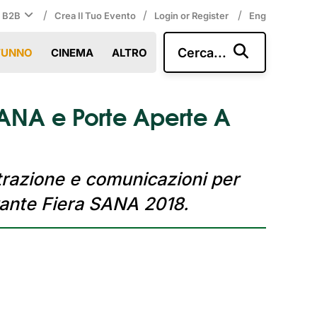
/
/
/
i B2B
Crea Il Tuo Evento
Login or Register
Eng
Cerca...
TUNNO
CINEMA
ALTRO
 SANA e Porte Aperte A
strazione e comunicazioni per
rante Fiera SANA 2018.