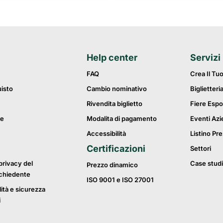
Help center
Servizi
FAQ
Crea Il Tu
uisto
Cambio nominativo
Biglietteri
Rivendita biglietto
Fiere Espo
ie
Modalita di pagamento
Eventi Azi
Accessibilità
Listino Pre
Certificazioni
Settori
privacy del
Case studi
Prezzo dinamico
ichiedente
ISO 9001 e ISO 27001
lità e sicurezza
i