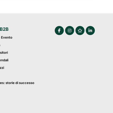
 B2B
o Evento
a
sitori
endali
zzi
es: storie di successo