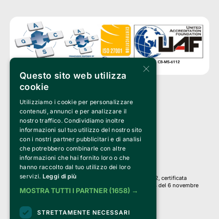
×
Questo sito web utilizza
cookie
Utilizziamo i cookie per personalizzare
Clappit è un marchio di proprietà di:
Bemils Srl 
contenuti, annunci e per analizzare il
a Socio Unico
nostro traffico. Condividiamo inoltre
Via Fosse Ardeatine, 4 -20092 Cinisello Balsamo (MI)
informazioni sul tuo utilizzo del nostro sito
PI 05589050961
con i nostri partner pubblicitari e di analisi
Iscr. C.C.I.A.A. Milano R.E.A. 1833471
© 2010-2025 Bemils Srl - Tutti i diritti riservati
che potrebbero combinarle con altre
informazioni che hai fornito loro o che
Credits: 
hanno raccolto dal tuo utilizzo dei loro
servizi.
Leggi di più
Clappit è basato sulla piattaforma di biglietteria Belive 6.2, certificata
dall’Agenzia delle Entrate con protocollo n. 2025/445474 del 6 novembre
MOSTRA TUTTI I PARTNER
(1658) →
2025.
Su Clappit i tuoi acquisti ed i tuoi dati
STRETTAMENTE NECESSARI
sono sicuri e protetti da un certificato SSL