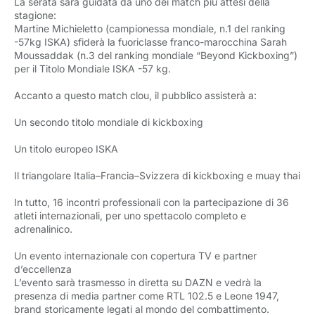
La serata sarà guidata da uno dei match più attesi della
stagione:
Martine Michieletto (campionessa mondiale, n.1 del ranking
-57kg ISKA) sfiderà la fuoriclasse franco-marocchina Sarah
Moussaddak (n.3 del ranking mondiale “Beyond Kickboxing”)
per il Titolo Mondiale ISKA -57 kg.
Accanto a questo match clou, il pubblico assisterà a:
Un secondo titolo mondiale di kickboxing
Un titolo europeo ISKA
Il triangolare Italia–Francia–Svizzera di kickboxing e muay thai
In tutto, 16 incontri professionali con la partecipazione di 36
atleti internazionali, per uno spettacolo completo e
adrenalinico.
Un evento internazionale con copertura TV e partner
d’eccellenza
L’evento sarà trasmesso in diretta su DAZN e vedrà la
presenza di media partner come RTL 102.5 e Leone 1947,
brand storicamente legati al mondo del combattimento.