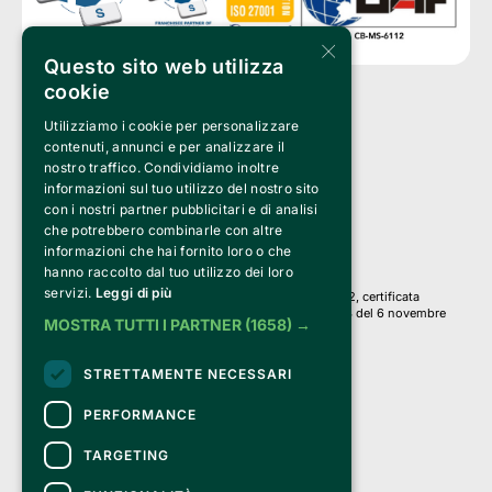
×
Questo sito web utilizza
cookie
Utilizziamo i cookie per personalizzare
Clappit è un marchio di proprietà di:
Bemils Srl 
contenuti, annunci e per analizzare il
a Socio Unico
nostro traffico. Condividiamo inoltre
Via Fosse Ardeatine, 4 -20092 Cinisello Balsamo (MI)
informazioni sul tuo utilizzo del nostro sito
PI 05589050961
con i nostri partner pubblicitari e di analisi
Iscr. C.C.I.A.A. Milano R.E.A. 1833471
© 2010-2025 Bemils Srl - Tutti i diritti riservati
che potrebbero combinarle con altre
informazioni che hai fornito loro o che
Credits: 
hanno raccolto dal tuo utilizzo dei loro
servizi.
Leggi di più
Clappit è basato sulla piattaforma di biglietteria Belive 6.2, certificata
dall’Agenzia delle Entrate con protocollo n. 2025/445474 del 6 novembre
MOSTRA TUTTI I PARTNER
(1658) →
2025.
Su Clappit i tuoi acquisti ed i tuoi dati
STRETTAMENTE NECESSARI
sono sicuri e protetti da un certificato SSL
con crittografia a 128 bit.
PERFORMANCE
TARGETING