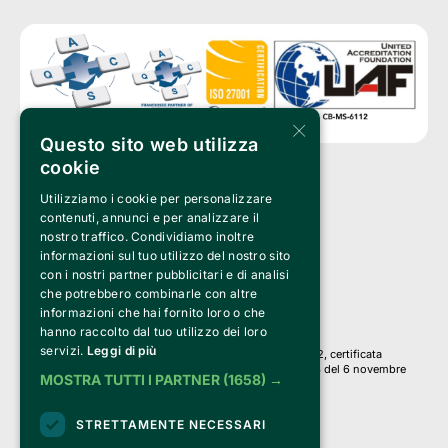
×
Questo sito web utilizza
cookie
Utilizziamo i cookie per personalizzare
Clappit è un marchio di proprietà di:
Bemils Srl 
contenuti, annunci e per analizzare il
a Socio Unico
nostro traffico. Condividiamo inoltre
Via Fosse Ardeatine, 4 -20092 Cinisello Balsamo (MI)
informazioni sul tuo utilizzo del nostro sito
PI 05589050961
con i nostri partner pubblicitari e di analisi
Iscr. C.C.I.A.A. Milano R.E.A. 1833471
© 2010-2025 Bemils Srl - Tutti i diritti riservati
che potrebbero combinarle con altre
informazioni che hai fornito loro o che
Credits: 
hanno raccolto dal tuo utilizzo dei loro
servizi.
Leggi di più
Clappit è basato sulla piattaforma di biglietteria Belive 6.2, certificata
dall’Agenzia delle Entrate con protocollo n. 2025/445474 del 6 novembre
MOSTRA TUTTI I PARTNER
(1658) →
2025.
Su Clappit i tuoi acquisti ed i tuoi dati
STRETTAMENTE NECESSARI
sono sicuri e protetti da un certificato SSL
con crittografia a 128 bit.