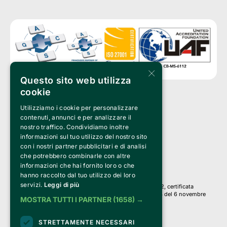
×
Questo sito web utilizza
cookie
Utilizziamo i cookie per personalizzare
Clappit è un marchio di proprietà di:
Bemils Srl 
contenuti, annunci e per analizzare il
a Socio Unico
nostro traffico. Condividiamo inoltre
Via Fosse Ardeatine, 4 -20092 Cinisello Balsamo (MI)
informazioni sul tuo utilizzo del nostro sito
PI 05589050961
con i nostri partner pubblicitari e di analisi
Iscr. C.C.I.A.A. Milano R.E.A. 1833471
© 2010-2025 Bemils Srl - Tutti i diritti riservati
che potrebbero combinarle con altre
informazioni che hai fornito loro o che
Credits: 
hanno raccolto dal tuo utilizzo dei loro
servizi.
Leggi di più
Clappit è basato sulla piattaforma di biglietteria Belive 6.2, certificata
dall’Agenzia delle Entrate con protocollo n. 2025/445474 del 6 novembre
MOSTRA TUTTI I PARTNER
(1658) →
2025.
Su Clappit i tuoi acquisti ed i tuoi dati
STRETTAMENTE NECESSARI
sono sicuri e protetti da un certificato SSL