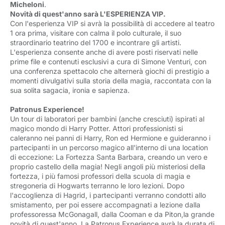
Micheloni
.
Novità di quest'anno sarà L'ESPERIENZA VIP.
Con l'esperienza VIP si avrà la possibilità di accedere al teatro
1 ora prima, visitare con calma il polo culturale, il suo
straordinario teatrino del 1700 e incontrare gli artisti.
L'esperienza consente anche di avere posti riservati nelle
prime file e contenuti esclusivi a cura di Simone Venturi, con
una conferenza spettacolo che alternerà giochi di prestigio a
momenti divulgativi sulla storia della magia, raccontata con la
sua solita sagacia, ironia e sapienza.
Patronus Experience!
Un tour di laboratori per bambini (anche cresciuti) ispirati al
magico mondo di Harry Potter. Attori professionisti si
caleranno nei panni di Harry, Ron ed Hermione e guideranno i
partecipanti in un percorso magico all'interno di una location
di eccezione: La Fortezza Santa Barbara, creando un vero e
proprio castello della magia! Negli angoli più misteriosi della
fortezza, i più famosi professori della scuola di magia e
stregoneria di Hogwarts terranno le loro lezioni. Dopo
l'accoglienza di Hagrid, i partecipanti verranno condotti allo
smistamento, per poi essere accompagnati a lezione dalla
professoressa McGonagall, dalla Cooman e da Piton,la grande
novità di quest'anno. La Patronus Experience avrà la durata di