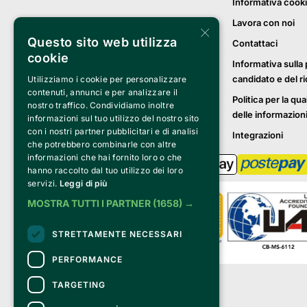
Informativa cook
Lavora con noi
×
Questo sito web utilizza
Contattaci
cookie
Informativa sulla 
candidato e del r
Utilizziamo i cookie per personalizzare
contenuti, annunci e per analizzare il
Politica per la qua
nostro traffico. Condividiamo inoltre
delle informazion
informazioni sul tuo utilizzo del nostro sito
con i nostri partner pubblicitari e di analisi
Integrazioni
che potrebbero combinarle con altre
informazioni che hai fornito loro o che
hanno raccolto dal tuo utilizzo dei loro
servizi.
Leggi di più
MOSTRA TUTTI I PARTNER
(1658) →
STRETTAMENTE NECESSARI
PERFORMANCE
Clappit è un marchio di proprietà di:
TARGETING
Bemils Srl 
a Socio Unico