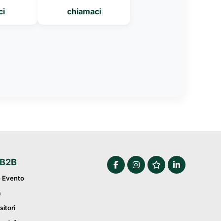
ci
chiamaci
 B2B
o Evento
a
sitori