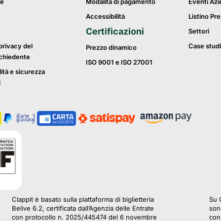
ie
Modalita di pagamento
Eventi Azi
Accessibilità
Listino Pre
Certificazioni
Settori
privacy del
Case studi
Prezzo dinamico
ichiedente
ISO 9001 e ISO 27001
lità e sicurezza
i
Clappit è basato sulla piattaforma di biglietteria
Su C
Belive 6.2, certificata dall’Agenzia delle Entrate
sono
con protocollo n. 2025/445474 del 6 novembre
con 