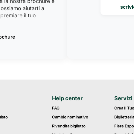
a la nostra brochure e
scrivi
ossiamo aiutarti a
premiare il tuo
rochure
Help center
Servizi
FAQ
Crea Il Tu
uisto
Cambio nominativo
Biglietteri
Rivendita biglietto
Fiere Espo