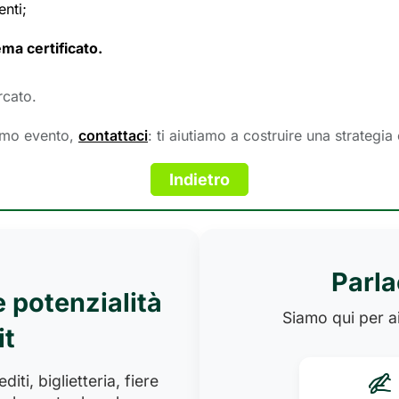
nti;
ema certificato.
rcato.
simo evento,
contattaci
: ti aiutiamo a costruire una strategia
Parla
e potenzialità
Siamo qui per ai
it
iti, biglietteria, fiere