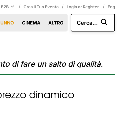
/
/
/
i B2B
Crea Il Tuo Evento
Login or Register
Eng
Cerca...
TUNNO
CINEMA
ALTRO
to di fare un salto di qualità.
il prezzo dinamico