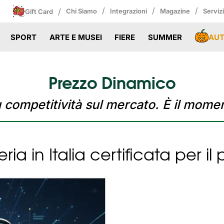
/
/
/
/
Chi Siamo
Integrazioni
Magazine
Serviz
Gift Card
AU
SPORT
ARTE E MUSEI
FIERE
SUMMER
Prezzo Dinamico
ù competitività sul mercato. È il momen
eria in Italia certificata per 