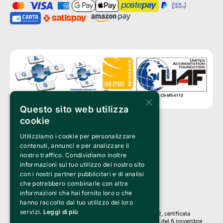
×
Questo sito web utilizza
cookie
Utilizziamo i cookie per personalizzare
Clappit è un marchio di proprietà di:
Bemils Srl 
contenuti, annunci e per analizzare il
a Socio Unico
nostro traffico. Condividiamo inoltre
Via Fosse Ardeatine, 4 -20092 Cinisello Balsamo (MI)
informazioni sul tuo utilizzo del nostro sito
PI 05589050961
con i nostri partner pubblicitari e di analisi
Iscr. C.C.I.A.A. Milano R.E.A. 1833471
© 2010-2025 Bemils Srl - Tutti i diritti riservati
che potrebbero combinarle con altre
informazioni che hai fornito loro o che
Credits: 
hanno raccolto dal tuo utilizzo dei loro
servizi.
Leggi di più
Clappit è basato sulla piattaforma di biglietteria Belive 6.2, certificata
dall’Agenzia delle Entrate con protocollo n. 2025/445474 del 6 novembre