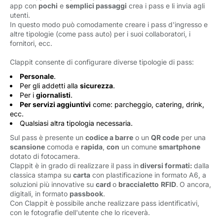
app con
pochi
e 
semplici passaggi
crea i pass e li invia agli 
utenti.
In questo modo può comodamente creare i pass d'ingresso e
altre tipologie (come pass auto) per i suoi collaboratori, i
fornitori, ecc.
Clappit consente di configurare diverse tipologie di pass:
Personale
.
Per gli addetti alla
sicurezza
.
Per i
giornalisti
.
Per servizi aggiuntivi
come: parcheggio, catering, drink, 
ecc.
Qualsiasi altra tipologia necessaria.
Sul pass è presente un
codice a barre
o un 
QR code
per una 
scansione
comoda e 
rapida
,
con
un comune 
smartphone
dotato di fotocamera. 
Clappit è in grado di realizzare il pass in
diversi formati: 
dalla
classica stampa su
carta
con plastificazione in formato A6, a 
soluzioni più innovative su
card
o
braccialetto
RFID
.
O ancora,
digitali, in formato
passbook
.
Con Clappit è possibile anche realizzare pass identificativi,
con le fotografie dell'utente che lo riceverà.