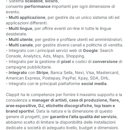
- Sistema
scalabile
,
sicuro
,
consente
performance
importanti per ogni dimensione di
evento.
- Multi applicazione
, per gestire da un unico sistema siti ed
applicazioni differenti.
- Multi lingue
, per offrire eventi on-line in tutte le lingue
desiderate.
- Multi utente
, per gestire e profilare utenti ed amministratori.
- Multi canale
, per gestire diversi canali e politiche di vendita.
- Integrato con i principali servizi web di
Google
: Search
Console, Analytics, Ads, Maps, Shopping.
- Integrato per la gestione di
pixel
e codici di
conversione
di
campagne pubblicitarie.
- Integrato
con
Stripe
, Banca Sella, Nexi, Visa, Mastercard,
American Express, Postepay, PayPal, Xpay, SDA, DHL.
- Integrato con le principali piattaforme
social
media
.
Clappit ha le competenze per fornire il massimo supporto e la
consulenza a
manager di artisti, case di produzione, fiere,
aree espositive, DJ, etichette discografiche, top team e
brand sportivi
. Data la natura e la dimensione di questo
genere di progetti, per
garantire l’alta qualità del servizio
,
abbiamo scelto di limitare la disponibilità delle installazioni
dedicate a società di adeguato livello, budget e dimensioni.