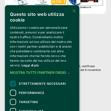
×
Questo sito web utilizza
cookie
Utilizziamo i cookie per personalizzare
Clappit è un marchio di proprietà di:
Bemils Srl 
contenuti, annunci e per analizzare il
a Socio Unico
nostro traffico. Condividiamo inoltre
Via Fosse Ardeatine, 4 -20092 Cinisello Balsamo (MI)
informazioni sul tuo utilizzo del nostro sito
PI 05589050961
con i nostri partner pubblicitari e di analisi
Iscr. C.C.I.A.A. Milano R.E.A. 1833471
© 2010-2025 Bemils Srl - Tutti i diritti riservati
che potrebbero combinarle con altre
informazioni che hai fornito loro o che
Credits: 
hanno raccolto dal tuo utilizzo dei loro
servizi.
Leggi di più
Clappit è basato sulla piattaforma di biglietteria Belive 6.2, certificata
dall’Agenzia delle Entrate con protocollo n. 2025/445474 del 6 novembre
MOSTRA TUTTI I PARTNER
(1658) →
2025.
Su Clappit i tuoi acquisti ed i tuoi dati
STRETTAMENTE NECESSARI
sono sicuri e protetti da un certificato SSL
con crittografia a 128 bit.
PERFORMANCE
TARGETING