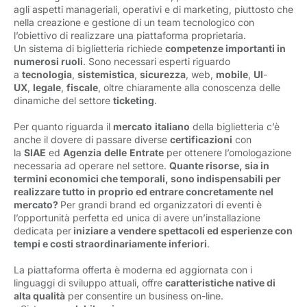
agli aspetti manageriali, operativi e di marketing, piuttosto che
nella creazione e gestione di un team tecnologico con
l’obiettivo di realizzare una piattaforma proprietaria.
Un sistema di biglietteria richiede
competenze importanti in
numerosi ruoli
. Sono necessari esperti riguardo
a
tecnologia
,
sistemistica
,
sicurezza
, web,
mobile
,
UI
-
UX
,
legale
,
fiscale
, oltre chiaramente alla conoscenza delle
dinamiche del settore
ticketing
.
Per quanto riguarda il
mercato
italiano
della biglietteria c’è
anche il dovere di passare diverse
certificazioni
con
la
SIAE
ed
Agenzia
delle
Entrate
per ottenere l’omologazione
necessaria ad operare nel settore.
Quante risorse, sia in
termini economici che temporali, sono indispensabili per
realizzare tutto in proprio ed entrare concretamente nel
mercato?
Per grandi brand ed organizzatori di eventi è
l’opportunità perfetta ed unica di avere un’installazione
dedicata per
iniziare a vendere spettacoli ed esperienze con
tempi e costi straordinariamente inferiori
.
La piattaforma offerta è moderna ed aggiornata con i
linguaggi di sviluppo attuali, offre
caratteristiche native di
alta qualità
per consentire un business on-line.