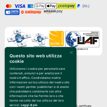
×
Questo sito web utilizza
cookie
Utilizziamo i cookie per personalizzare
Clappit è un marchio di proprietà di:
Bemils Srl 
contenuti, annunci e per analizzare il
a Socio Unico
nostro traffico. Condividiamo inoltre
Via Fosse Ardeatine, 4 -20092 Cinisello Balsamo (MI)
informazioni sul tuo utilizzo del nostro sito
PI 05589050961
con i nostri partner pubblicitari e di analisi
Iscr. C.C.I.A.A. Milano R.E.A. 1833471
© 2010-2025 Bemils Srl - Tutti i diritti riservati
che potrebbero combinarle con altre
informazioni che hai fornito loro o che
Credits: 
hanno raccolto dal tuo utilizzo dei loro
servizi.
Leggi di più
Clappit è basato sulla piattaforma di biglietteria Belive 6.2, certificata