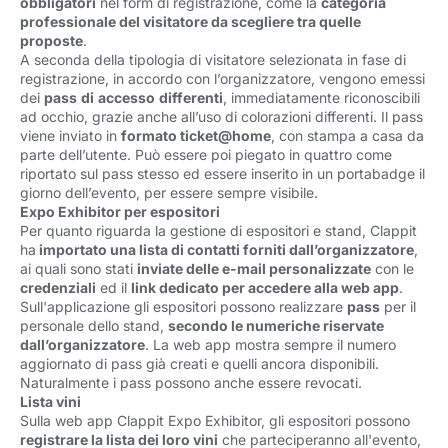
obbligatori
nel form di registrazione, come la 
categoria
professionale del visitatore da scegliere tra quelle
proposte
.
A seconda della tipologia di visitatore selezionata in fase di
registrazione, in accordo con l’organizzatore, vengono emessi
dei
pass
di
accesso
differenti
, immediatamente riconoscibili
ad occhio, grazie anche all’uso di colorazioni differenti. Il pass
viene inviato in
formato ticket@home
, con stampa a casa da
parte dell’utente. Può essere poi piegato in quattro come
riportato sul pass stesso ed essere inserito in un portabadge il
giorno dell’evento, per essere sempre visibile.
Expo Exhibitor per espositori
Per quanto riguarda la gestione di espositori e stand, Clappit
ha
importato una lista di contatti forniti dall’organizzatore
,
ai quali sono stati
inviate delle e-mail personalizzate
con le 
credenziali
ed il 
link dedicato per accedere alla web app
.
Sull'applicazione gli espositori possono realizzare
pass
per il 
personale dello stand,
secondo le numeriche riservate
dall’organizzatore
. La web app mostra sempre il numero
aggiornato di pass già creati e quelli ancora disponibili.
Naturalmente i pass possono anche essere revocati.
Lista vini
Sulla web app Clappit Expo Exhibitor, gli espositori possono
registrare la lista dei loro vini
che parteciperanno all'evento, 