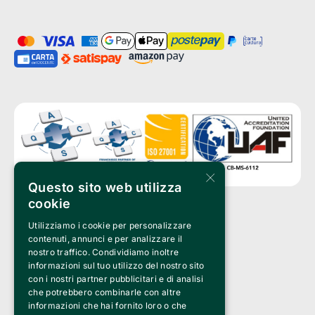
×
Questo sito web utilizza
cookie
Utilizziamo i cookie per personalizzare
Clappit è un marchio di proprietà di:
Bemils Srl 
contenuti, annunci e per analizzare il
a Socio Unico
nostro traffico. Condividiamo inoltre
Via Fosse Ardeatine, 4 -20092 Cinisello Balsamo (MI)
informazioni sul tuo utilizzo del nostro sito
PI 05589050961
con i nostri partner pubblicitari e di analisi
Iscr. C.C.I.A.A. Milano R.E.A. 1833471
© 2010-2025 Bemils Srl - Tutti i diritti riservati
che potrebbero combinarle con altre
informazioni che hai fornito loro o che
Credits: 