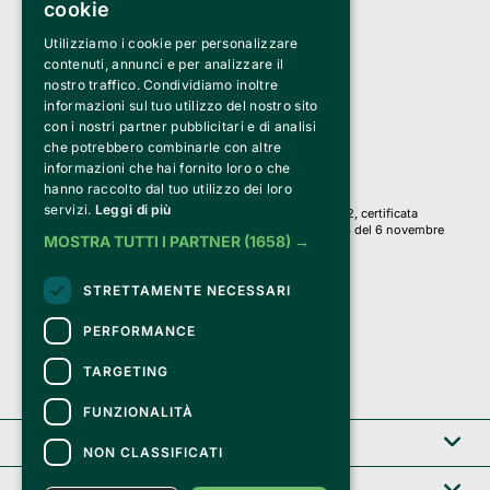
cookie
Utilizziamo i cookie per personalizzare
Clappit è un marchio di proprietà di:
Bemils Srl 
contenuti, annunci e per analizzare il
a Socio Unico
nostro traffico. Condividiamo inoltre
Via Fosse Ardeatine, 4 -20092 Cinisello Balsamo (MI)
informazioni sul tuo utilizzo del nostro sito
PI 05589050961
con i nostri partner pubblicitari e di analisi
Iscr. C.C.I.A.A. Milano R.E.A. 1833471
© 2010-2025 Bemils Srl - Tutti i diritti riservati
che potrebbero combinarle con altre
informazioni che hai fornito loro o che
Credits: 
hanno raccolto dal tuo utilizzo dei loro
servizi.
Leggi di più
Clappit è basato sulla piattaforma di biglietteria Belive 6.2, certificata
dall’Agenzia delle Entrate con protocollo n. 2025/445474 del 6 novembre
MOSTRA TUTTI I PARTNER
(1658) →
2025.
Su Clappit i tuoi acquisti ed i tuoi dati
STRETTAMENTE NECESSARI
sono sicuri e protetti da un certificato SSL
con crittografia a 128 bit.
PERFORMANCE
TARGETING
FUNZIONALITÀ
Clappit
NON CLASSIFICATI