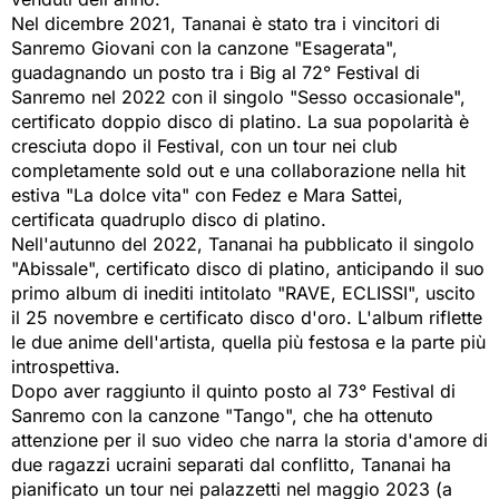
Nel dicembre 2021, Tananai è stato tra i vincitori di
Sanremo Giovani con la canzone "Esagerata",
guadagnando un posto tra i Big al 72° Festival di
Sanremo nel 2022 con il singolo "Sesso occasionale",
certificato doppio disco di platino. La sua popolarità è
cresciuta dopo il Festival, con un tour nei club
completamente sold out e una collaborazione nella hit
estiva "La dolce vita" con Fedez e Mara Sattei,
certificata quadruplo disco di platino.
Nell'autunno del 2022, Tananai ha pubblicato il singolo
"Abissale", certificato disco di platino, anticipando il suo
primo album di inediti intitolato "RAVE, ECLISSI", uscito
il 25 novembre e certificato disco d'oro. L'album riflette
le due anime dell'artista, quella più festosa e la parte più
introspettiva.
Dopo aver raggiunto il quinto posto al 73° Festival di
Sanremo con la canzone "Tango", che ha ottenuto
attenzione per il suo video che narra la storia d'amore di
due ragazzi ucraini separati dal conflitto, Tananai ha
pianificato un tour nei palazzetti nel maggio 2023 (a