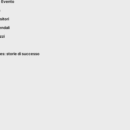
o Evento
a
sitori
endali
zzi
es: storie di successo