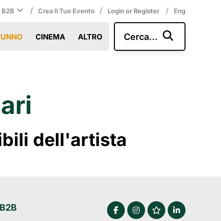
/
/
/
i B2B
Crea Il Tuo Evento
Login or Register
Eng
Cerca...
TUNNO
CINEMA
ALTRO
ari
li dell'artista
 B2B