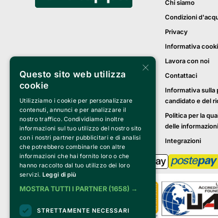
Chi siamo
Condizioni d'acq
Privacy
Informativa cook
Lavora con noi
×
Questo sito web utilizza
Contattaci
cookie
Informativa sulla 
candidato e del r
Utilizziamo i cookie per personalizzare
contenuti, annunci e per analizzare il
Politica per la qua
nostro traffico. Condividiamo inoltre
delle informazion
informazioni sul tuo utilizzo del nostro sito
con i nostri partner pubblicitari e di analisi
Integrazioni
che potrebbero combinarle con altre
informazioni che hai fornito loro o che
hanno raccolto dal tuo utilizzo dei loro
servizi.
Leggi di più
MOSTRA TUTTI I PARTNER
(1658) →
STRETTAMENTE NECESSARI