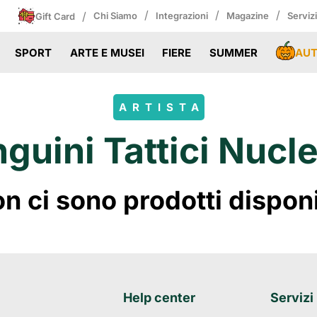
/
/
/
/
Chi Siamo
Integrazioni
Magazine
Serviz
Gift Card
AU
SPORT
ARTE E MUSEI
FIERE
SUMMER
ARTISTA
nguini Tattici Nucle
 ci sono prodotti disponibi
Help center
Servizi