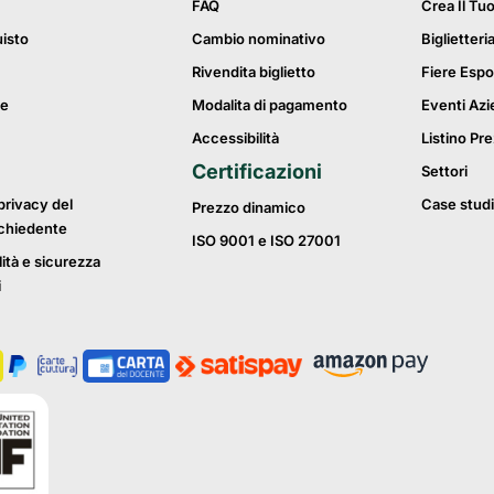
FAQ
Crea Il Tu
uisto
Cambio nominativo
Biglietteri
Rivendita biglietto
Fiere Espo
ie
Modalita di pagamento
Eventi Azi
Accessibilità
Listino Pre
Certificazioni
Settori
privacy del
Case studi
Prezzo dinamico
ichiedente
ISO 9001 e ISO 27001
lità e sicurezza
i