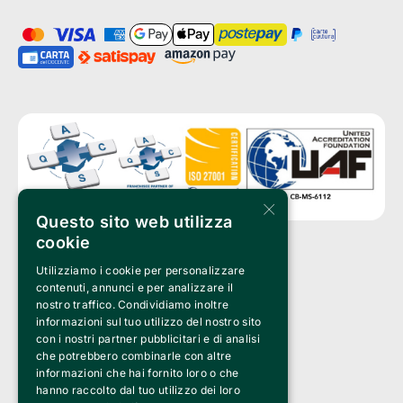
×
Questo sito web utilizza
cookie
Utilizziamo i cookie per personalizzare
Clappit è un marchio di proprietà di:
Bemils Srl 
contenuti, annunci e per analizzare il
a Socio Unico
nostro traffico. Condividiamo inoltre
Via Fosse Ardeatine, 4 -20092 Cinisello Balsamo (MI)
informazioni sul tuo utilizzo del nostro sito
PI 05589050961
con i nostri partner pubblicitari e di analisi
Iscr. C.C.I.A.A. Milano R.E.A. 1833471
© 2010-2025 Bemils Srl - Tutti i diritti riservati
che potrebbero combinarle con altre
informazioni che hai fornito loro o che
Credits: 
hanno raccolto dal tuo utilizzo dei loro