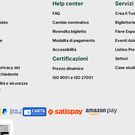
Help center
Servizi
FAQ
Crea Il Tu
uisto
Cambio nominativo
Biglietteri
Rivendita biglietto
Fiere Espo
ie
Modalita di pagamento
Eventi Azi
Accessibilità
Listino Pre
Certificazioni
Settori
privacy del
Case studi
Prezzo dinamico
ichiedente
ISO 9001 e ISO 27001
lità e sicurezza
i