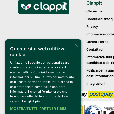
Clappit
Chi siamo
Condizioni d'acq
Privacy
Informativa cook
Lavora con noi
×
Questo sito web utilizza
Contattaci
cookie
Informativa sulla 
candidato e del r
Utilizziamo i cookie per personalizzare
contenuti, annunci e per analizzare il
Politica per la qua
nostro traffico. Condividiamo inoltre
delle informazion
informazioni sul tuo utilizzo del nostro sito
con i nostri partner pubblicitari e di analisi
Integrazioni
che potrebbero combinarle con altre
informazioni che hai fornito loro o che
hanno raccolto dal tuo utilizzo dei loro
servizi.
Leggi di più
MOSTRA TUTTI I PARTNER
(1658) →