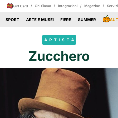
/
/
/
/
Chi Siamo
Integrazioni
Magazine
Serviz
Gift Card
AU
SPORT
ARTE E MUSEI
FIERE
SUMMER
ARTISTA
Zucchero