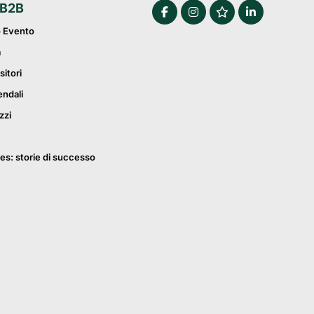
 B2B
o Evento
a
sitori
endali
zzi
es: storie di successo