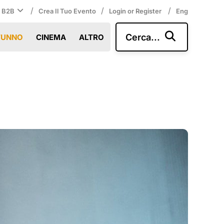
/
/
/
i B2B
Crea Il Tuo Evento
Login or Register
Eng
Cerca...
TUNNO
CINEMA
ALTRO