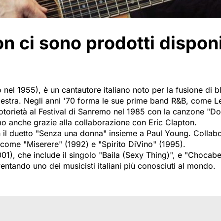
 ci sono prodotti disponibi
el 1955), è un cantautore italiano noto per la fusione di b
estra. Negli anni '70 forma le sue prime band R&B, come L
 notorietà al Festival di Sanremo nel 1985 con la canzone "D
imo anche grazie alla collaborazione con Eric Clapton.
n il duetto "Senza una donna" insieme a Paul Young. Collabo
come "Miserere" (1992) e "Spirito DiVino" (1995).
), che include il singolo "Baila (Sexy Thing)", e "Chocabe
ventando uno dei musicisti italiani più conosciuti al mondo.