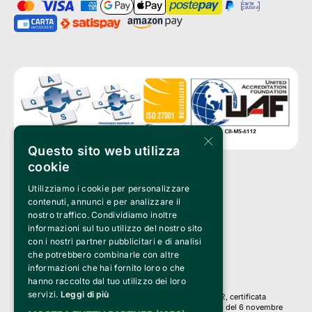
×
Questo sito web utilizza
cookie
Utilizziamo i cookie per personalizzare
Clappit è un marchio di proprietà di:
Bemils Srl 
contenuti, annunci e per analizzare il
a Socio Unico
nostro traffico. Condividiamo inoltre
Via Fosse Ardeatine, 4 -20092 Cinisello Balsamo (MI)
informazioni sul tuo utilizzo del nostro sito
PI 05589050961
con i nostri partner pubblicitari e di analisi
Iscr. C.C.I.A.A. Milano R.E.A. 1833471
© 2010-2025 Bemils Srl - Tutti i diritti riservati
che potrebbero combinarle con altre
informazioni che hai fornito loro o che
Credits: 
hanno raccolto dal tuo utilizzo dei loro
servizi.
Leggi di più
Clappit è basato sulla piattaforma di biglietteria Belive 6.2, certificata
dall’Agenzia delle Entrate con protocollo n. 2025/445474 del 6 novembre