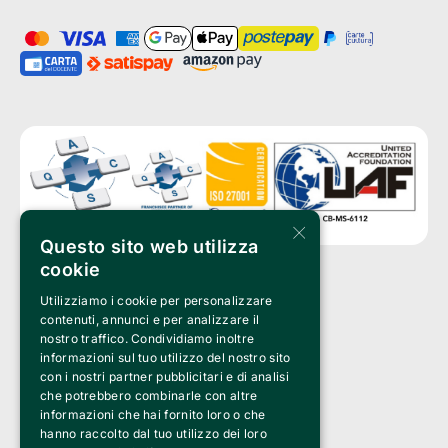
×
Questo sito web utilizza
cookie
Utilizziamo i cookie per personalizzare
Clappit è un marchio di proprietà di:
Bemils Srl 
contenuti, annunci e per analizzare il
a Socio Unico
nostro traffico. Condividiamo inoltre
Via Fosse Ardeatine, 4 -20092 Cinisello Balsamo (MI)
informazioni sul tuo utilizzo del nostro sito
PI 05589050961
con i nostri partner pubblicitari e di analisi
Iscr. C.C.I.A.A. Milano R.E.A. 1833471
© 2010-2025 Bemils Srl - Tutti i diritti riservati
che potrebbero combinarle con altre
informazioni che hai fornito loro o che
Credits: 
hanno raccolto dal tuo utilizzo dei loro