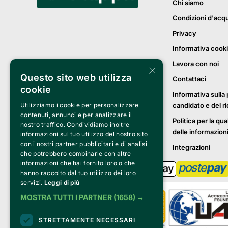
Chi siamo
Condizioni d'acq
Privacy
Informativa cook
Lavora con noi
×
Questo sito web utilizza
Contattaci
cookie
Informativa sulla 
candidato e del r
Utilizziamo i cookie per personalizzare
contenuti, annunci e per analizzare il
Politica per la qua
nostro traffico. Condividiamo inoltre
delle informazion
informazioni sul tuo utilizzo del nostro sito
con i nostri partner pubblicitari e di analisi
Integrazioni
che potrebbero combinarle con altre
informazioni che hai fornito loro o che
hanno raccolto dal tuo utilizzo dei loro
servizi.
Leggi di più
MOSTRA TUTTI I PARTNER
(1658) →
STRETTAMENTE NECESSARI