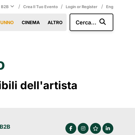
/
/
/
i B2B
Crea Il Tuo Evento
Login or Register
Eng
Cerca...
TUNNO
CINEMA
ALTRO
o
li dell'artista
 B2B