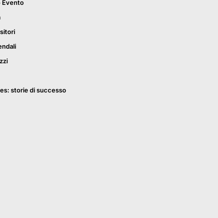
o Evento
a
sitori
endali
zzi
es: storie di successo