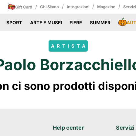
/
/
/
/
Chi Siamo
Integrazioni
Magazine
Serviz
Gift Card
AU
SPORT
ARTE E MUSEI
FIERE
SUMMER
ARTISTA
Paolo Borzacchiell
 ci sono prodotti disponibi
Help center
Servizi