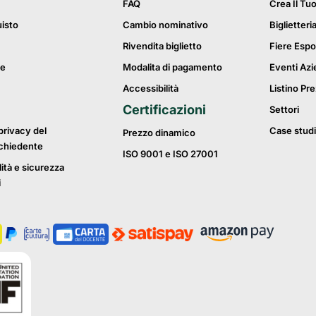
FAQ
Crea Il Tu
uisto
Cambio nominativo
Biglietteri
Rivendita biglietto
Fiere Espo
ie
Modalita di pagamento
Eventi Azi
Accessibilità
Listino Pre
Certificazioni
Settori
privacy del
Case studi
Prezzo dinamico
ichiedente
ISO 9001 e ISO 27001
lità e sicurezza
i