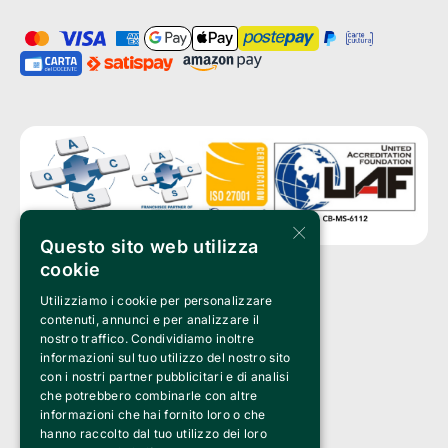
×
Questo sito web utilizza
cookie
Utilizziamo i cookie per personalizzare
Clappit è un marchio di proprietà di:
Bemils Srl 
contenuti, annunci e per analizzare il
a Socio Unico
nostro traffico. Condividiamo inoltre
Via Fosse Ardeatine, 4 -20092 Cinisello Balsamo (MI)
informazioni sul tuo utilizzo del nostro sito
PI 05589050961
con i nostri partner pubblicitari e di analisi
Iscr. C.C.I.A.A. Milano R.E.A. 1833471
© 2010-2025 Bemils Srl - Tutti i diritti riservati
che potrebbero combinarle con altre
informazioni che hai fornito loro o che
Credits: 
hanno raccolto dal tuo utilizzo dei loro