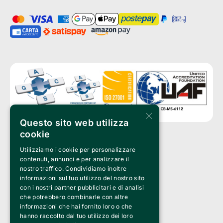
×
Questo sito web utilizza
cookie
Utilizziamo i cookie per personalizzare
Clappit è un marchio di proprietà di:
Bemils Srl 
contenuti, annunci e per analizzare il
a Socio Unico
nostro traffico. Condividiamo inoltre
Via Fosse Ardeatine, 4 -20092 Cinisello Balsamo (MI)
informazioni sul tuo utilizzo del nostro sito
PI 05589050961
con i nostri partner pubblicitari e di analisi
Iscr. C.C.I.A.A. Milano R.E.A. 1833471
© 2010-2025 Bemils Srl - Tutti i diritti riservati
che potrebbero combinarle con altre
informazioni che hai fornito loro o che
Credits: 
hanno raccolto dal tuo utilizzo dei loro