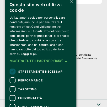
×
Questo sito web utilizza
cookie
Utilizziamo i cookie per personalizzare
Clappit è un marchio di proprietà di:
Bemils Srl 
contenuti, annunci e per analizzare il
a Socio Unico
nostro traffico. Condividiamo inoltre
Via Fosse Ardeatine, 4 -20092 Cinisello Balsamo (MI)
informazioni sul tuo utilizzo del nostro sito
PI 05589050961
con i nostri partner pubblicitari e di analisi
Iscr. C.C.I.A.A. Milano R.E.A. 1833471
© 2010-2025 Bemils Srl - Tutti i diritti riservati
che potrebbero combinarle con altre
informazioni che hai fornito loro o che
Credits: 
hanno raccolto dal tuo utilizzo dei loro
servizi.
Leggi di più
Clappit è basato sulla piattaforma di biglietteria Belive 6.2, certificata
dall’Agenzia delle Entrate con protocollo n. 2025/445474 del 6 novembre
MOSTRA TUTTI I PARTNER
(1658) →
2025.
Su Clappit i tuoi acquisti ed i tuoi dati
STRETTAMENTE NECESSARI
sono sicuri e protetti da un certificato SSL
con crittografia a 128 bit.
PERFORMANCE
TARGETING
FUNZIONALITÀ
Clappit
NON CLASSIFICATI