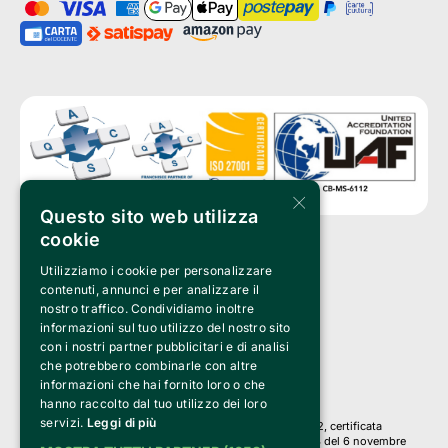
×
Questo sito web utilizza
cookie
Utilizziamo i cookie per personalizzare
Clappit è un marchio di proprietà di:
Bemils Srl 
contenuti, annunci e per analizzare il
a Socio Unico
nostro traffico. Condividiamo inoltre
Via Fosse Ardeatine, 4 -20092 Cinisello Balsamo (MI)
informazioni sul tuo utilizzo del nostro sito
PI 05589050961
con i nostri partner pubblicitari e di analisi
Iscr. C.C.I.A.A. Milano R.E.A. 1833471
© 2010-2025 Bemils Srl - Tutti i diritti riservati
che potrebbero combinarle con altre
informazioni che hai fornito loro o che
Credits: 
hanno raccolto dal tuo utilizzo dei loro
servizi.
Leggi di più
Clappit è basato sulla piattaforma di biglietteria Belive 6.2, certificata
dall’Agenzia delle Entrate con protocollo n. 2025/445474 del 6 novembre