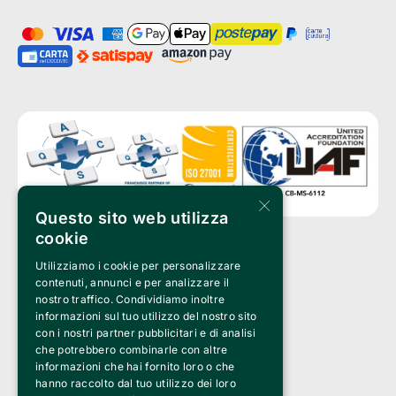
×
Questo sito web utilizza
cookie
Utilizziamo i cookie per personalizzare
Clappit è un marchio di proprietà di:
Bemils Srl 
contenuti, annunci e per analizzare il
a Socio Unico
nostro traffico. Condividiamo inoltre
Via Fosse Ardeatine, 4 -20092 Cinisello Balsamo (MI)
informazioni sul tuo utilizzo del nostro sito
PI 05589050961
con i nostri partner pubblicitari e di analisi
Iscr. C.C.I.A.A. Milano R.E.A. 1833471
© 2010-2025 Bemils Srl - Tutti i diritti riservati
che potrebbero combinarle con altre
informazioni che hai fornito loro o che
Credits: 
hanno raccolto dal tuo utilizzo dei loro