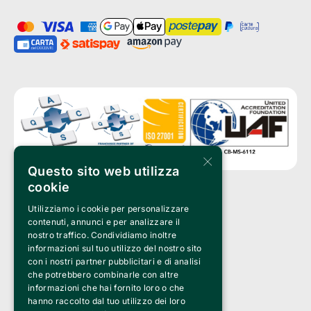
×
Questo sito web utilizza
cookie
Utilizziamo i cookie per personalizzare
Clappit è un marchio di proprietà di:
Bemils Srl 
contenuti, annunci e per analizzare il
a Socio Unico
nostro traffico. Condividiamo inoltre
Via Fosse Ardeatine, 4 -20092 Cinisello Balsamo (MI)
informazioni sul tuo utilizzo del nostro sito
PI 05589050961
con i nostri partner pubblicitari e di analisi
Iscr. C.C.I.A.A. Milano R.E.A. 1833471
© 2010-2025 Bemils Srl - Tutti i diritti riservati
che potrebbero combinarle con altre
informazioni che hai fornito loro o che
Credits: 
hanno raccolto dal tuo utilizzo dei loro