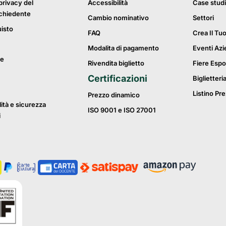
privacy del
Accessibilità
Case studi
ichiedente
Cambio nominativo
Settori
uisto
FAQ
Crea Il Tu
Modalita di pagamento
Eventi Azi
ie
Rivendita biglietto
Fiere Espo
Certificazioni
Biglietteri
Listino Pre
Prezzo dinamico
lità e sicurezza
ISO 9001 e ISO 27001
i