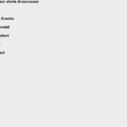
es: storie di successo
o Evento
endali
sitori
a
zzi