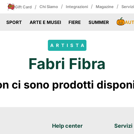
/
/
/
/
Chi Siamo
Integrazioni
Magazine
Serviz
Gift Card
AU
SPORT
ARTE E MUSEI
FIERE
SUMMER
ARTISTA
Fabri Fibra
 ci sono prodotti disponibi
Help center
Servizi