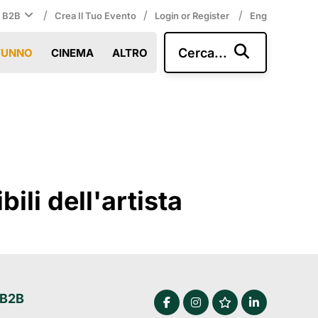
/
/
/
i B2B
Crea Il Tuo Evento
Login or Register
Eng
Cerca...
TUNNO
CINEMA
ALTRO
li dell'artista
 B2B