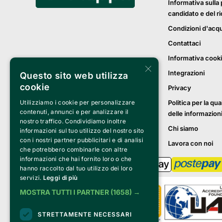
Informativa sulla 
candidato e del r
Condizioni d'acq
Contattaci
Informativa cook
×
Integrazioni
Questo sito web utilizza
cookie
Privacy
Politica per la qua
Utilizziamo i cookie per personalizzare
contenuti, annunci e per analizzare il
delle informazion
nostro traffico. Condividiamo inoltre
Chi siamo
informazioni sul tuo utilizzo del nostro sito
con i nostri partner pubblicitari e di analisi
Lavora con noi
che potrebbero combinarle con altre
informazioni che hai fornito loro o che
hanno raccolto dal tuo utilizzo dei loro
servizi.
Leggi di più
MOSTRA TUTTI I PARTNER
(1658) →
STRETTAMENTE NECESSARI