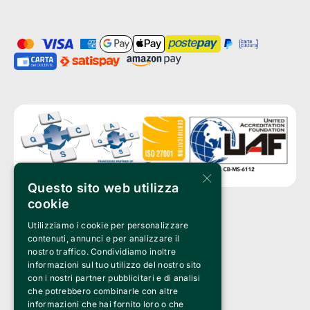
×
Questo sito web utilizza
cookie
Utilizziamo i cookie per personalizzare
Clappit è un marchio di proprietà di:
Bemils Srl 
contenuti, annunci e per analizzare il
a Socio Unico
nostro traffico. Condividiamo inoltre
Via Fosse Ardeatine, 4 -20092 Cinisello Balsamo (MI)
informazioni sul tuo utilizzo del nostro sito
PI 05589050961
con i nostri partner pubblicitari e di analisi
Iscr. C.C.I.A.A. Milano R.E.A. 1833471
© 2010-2025 Bemils Srl - Tutti i diritti riservati
che potrebbero combinarle con altre
informazioni che hai fornito loro o che