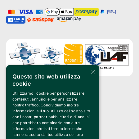
×
Questo sito web utilizza
cookie
Utilizziamo i cookie per personalizzare
Clappit è un marchio di proprietà di:
Bemils Srl 
contenuti, annunci e per analizzare il
a Socio Unico
nostro traffico. Condividiamo inoltre
Via Fosse Ardeatine, 4 -20092 Cinisello Balsamo (MI)
informazioni sul tuo utilizzo del nostro sito
PI 05589050961
con i nostri partner pubblicitari e di analisi
Iscr. C.C.I.A.A. Milano R.E.A. 1833471
© 2010-2025 Bemils Srl - Tutti i diritti riservati
che potrebbero combinarle con altre
informazioni che hai fornito loro o che
Credits: 
hanno raccolto dal tuo utilizzo dei loro