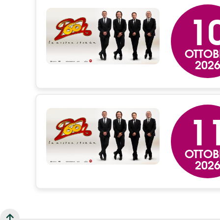
1
OTTOB
202
1
OTTOB
202