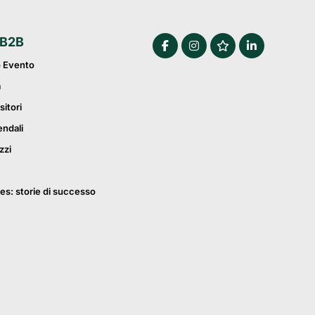
 B2B
o Evento
a
sitori
endali
zzi
es: storie di successo