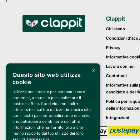
Clappit
Chi siamo
Condizioni d'acq
Privacy
Informativa cook
Lavora con noi
×
Questo sito web utilizza
Contattaci
cookie
Informativa sulla 
candidato e del r
Utilizziamo i cookie per personalizzare
contenuti, annunci e per analizzare il
Politica per la qua
nostro traffico. Condividiamo inoltre
delle informazion
informazioni sul tuo utilizzo del nostro sito
con i nostri partner pubblicitari e di analisi
Integrazioni
che potrebbero combinarle con altre
informazioni che hai fornito loro o che
hanno raccolto dal tuo utilizzo dei loro
servizi.
Leggi di più