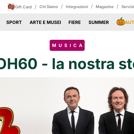
/
/
/
/
Chi Siamo
Integrazioni
Magazine
Serviz
Gift Card
AU
SPORT
ARTE E MUSEI
FIERE
SUMMER
MUSICA
H60 - la nostra st