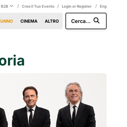
/
/
/
i B2B
Crea Il Tuo Evento
Login or Register
Eng
Cerca...
TUNNO
CINEMA
ALTRO
oria