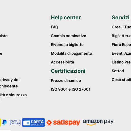
Help center
Servizi
FAQ
Crea Il Tu
uisto
Cambio nominativo
Biglietteri
Rivendita biglietto
Fiere Espo
ie
Modalita di pagamento
Eventi Azi
Accessibilità
Listino Pre
Certificazioni
Settori
privacy del
Case studi
Prezzo dinamico
ichiedente
ISO 9001 e ISO 27001
lità e sicurezza
i